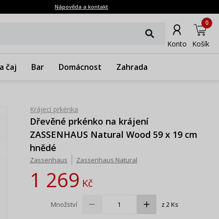
Nápověda a kontakt
0
Konto
Košík
a čaj
Bar
Domácnost
Zahrada
Krájecí prkénka
Dřevěné prkénko na krájení
ZASSENHAUS Natural Wood 59 x 19 cm
hnědé
Zassenhaus
Zassenhaus Natural
1 269
Kč
Množství
z 2 Ks