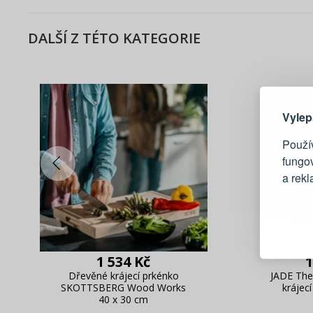
DALŠÍ Z TÉTO KATEGORIE
Zde 
Vylep
Použív
fungo
a rek
Blesko
Sledov
Rychlá
1 534 Kč
1
Živý n
Dřevěné krájecí prkénko
JADE The
SKOTTSBERG Wood Works
krájec
40 x 30 cm