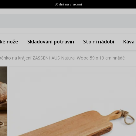
30 dní na vrácení
ké nože
Skladování potravin
Stolní nádobí
Káva 
kénko na krájení ZASSENHAUS Natural Wood 59 x 19 cm hnědé