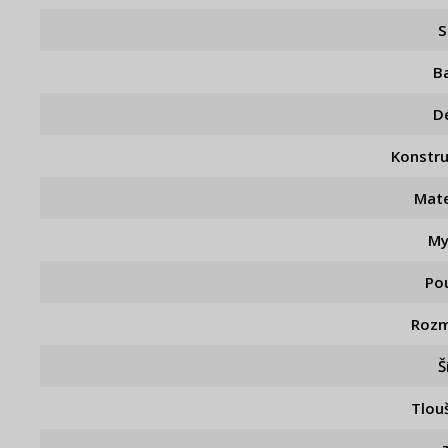
S
B
D
Konstr
Mate
My
Pou
Rozm
Š
Tlou