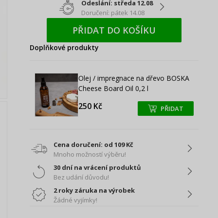
Odeslání: středa 12.08
Doručení: pátek 14.08
PŘIDAT DO KOŠÍKU
Doplňkové produkty
Olej / impregnace na dřevo BOSKA
Cheese Board Oil 0,2 l
250 Kč
PŘIDAT
+
+
Cena doručení: od 109 Kč
Mnoho možností výběru!
30 dní na vrácení produktů
Bez udání důvodu!
2 roky záruka na výrobek
Žádné vyjímky!