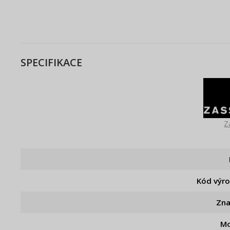
SPECIFIKACE
Z
Kód výr
Zn
Mo