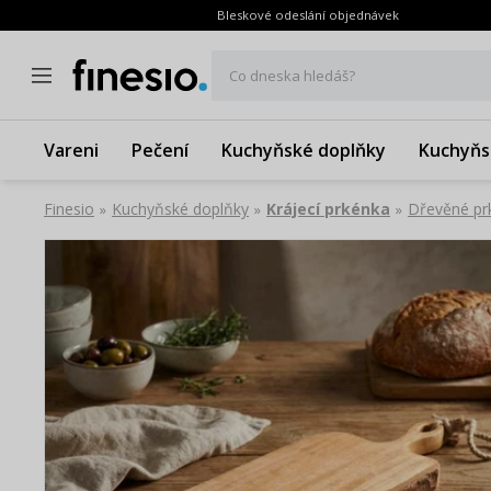
Bleskové odeslání objednávek
Co dneska hledáš?
Vareni
Pečení
Kuchyňské doplňky
Kuchyňs
Finesio
Kuchyňské doplňky
Krájecí prkénka
Dřevěné pr
»
»
»