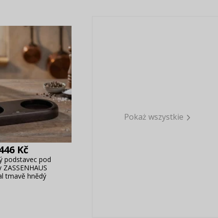
Pokaż wszystkie
446 Kč
ý podstavec pod
y ZASSENHAUS
al tmavě hnědý