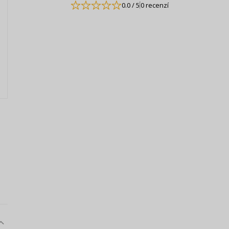
0.0
/ 5
0 recenzí