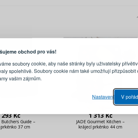
PŘIHLÁŠENÍ
R
je důvod, proč se vyplatí
vytvořit účet
Přihlaste se ke s
šujeme obchod pro vás!
áme soubory cookie, aby naše stránky byly uživatelsky přívětiv
Emailová adresa
valy spolehlivě. Soubory cookie nám také umožňují přizpůsobit
lamy vašim zájmům.
Heslo
vý proces objednávky
Nastavení
V pořád
ání realizace objednávek
PŘIHLÁSIT 
 editace údajů
 293 Kč
1 313 Kč
áhled na změny v objednávce
 Butchers Guide –
JADE Gourmet Kitchen –
Připomenutí he
í prkénko 37 cm
krájecí prkénko 44 cm