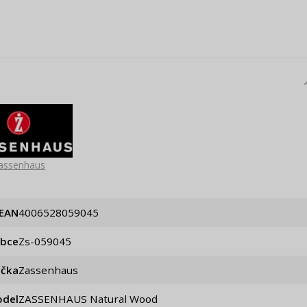
assenhaus
EAN
4006528059045
obce
zs-059045
ačka
Zassenhaus
del
ZASSENHAUS Natural Wood