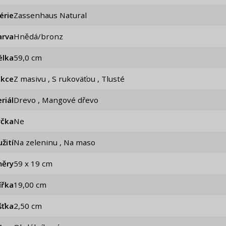
érie
Zassenhaus Natural
arva
Hnědá/bronz
élka
59,0 cm
ukce
Z masivu , S rukoväťou , Tlusté
riál
Drevo , Mangové dřevo
čka
Ne
žití
Na zeleninu , Na maso
ěry
59 x 19 cm
ířka
19,00 cm
šťka
2,50 cm