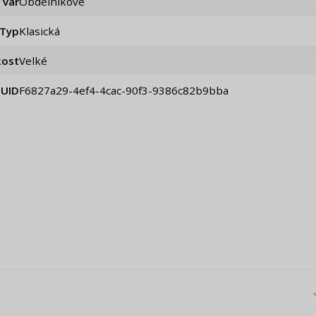
Tvar
Obdélníkové
Typ
Klasická
kost
Velké
UID
f6827a29-4ef4-4cac-90f3-9386c82b9bba