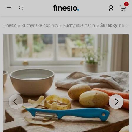
0
Finesio
Kuchyňské doplňky
Kuchyňské náčiní
Škrabky na ovo
»
»
»