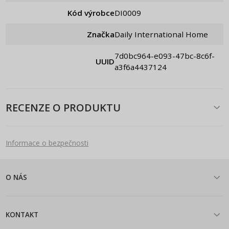
Kód výrobce
DI0009
Značka
Daily International Home
7d0bc964-e093-47bc-8c6f-
UUID
a3f6a4437124
RECENZE O PRODUKTU
Informace o bezpečnosti
O NÁS
KONTAKT