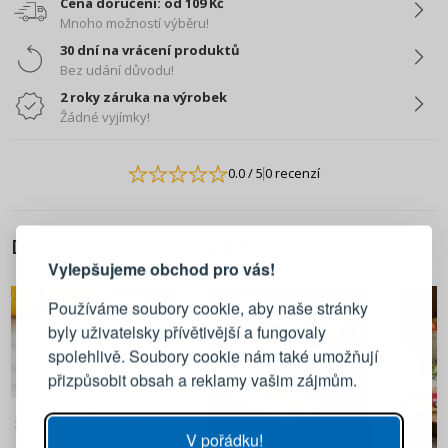
Cena doručení: od 109 Kč
Mnoho možností výběru!
30 dní na vrácení produktů
Bez udání důvodu!
2 roky záruka na výrobek
Žádné vyjímky!
0.0
/ 5
0 recenzí
PŘIHLÁŠENÍ
REGISTRACE
DALŠÍ Z TÉTO KATEGORIE
Vylepšujeme obchod pro vás!
Přihlaste se ke svému účtu
Používáme soubory cookie, aby naše stránky
byly uživatelsky přívětivější a fungovaly
Emailová adresa
spolehlivě. Soubory cookie nám také umožňují
přizpůsobit obsah a reklamy vašim zájmům.
Heslo
UKÁZAT
48 Kč
Škrabka na zeleninu a ovoce
V pořádku!
LEO hnědá