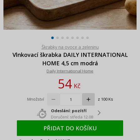
Škrabky na ovoce a zeleninu
Vlnkovací škrabka DAILY INTERNATIONAL
HOME 4,5 cm modrá
Daily International Home
54
Kč
Množství
z 100 Ks
Odeslání: pozítří
Doručení: středa 12.08
PŘIDAT DO KOŠÍKU