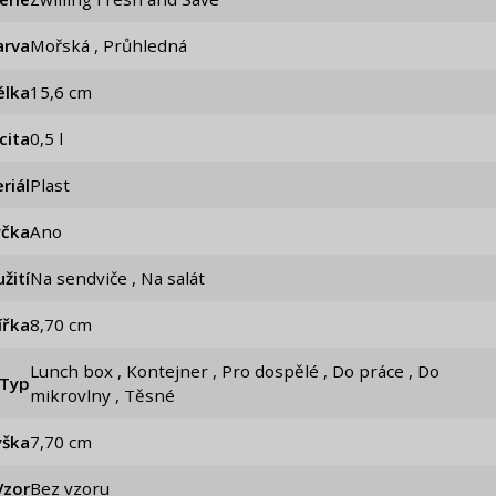
arva
Mořská , Průhledná
élka
15,6 cm
cita
0,5 l
riál
Plast
čka
Ano
žití
Na sendviče , Na salát
ířka
8,70 cm
Lunch box , Kontejner , Pro dospělé , Do práce , Do
Typ
mikrovlny , Těsné
ýška
7,70 cm
Vzor
Bez vzoru