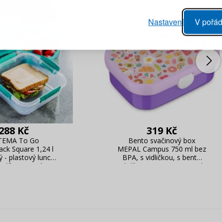
Heslo
vý proces objednávky
Nastavení
V pořád
ání realizace objednávek
PŘIHLÁSIT 
 editace údajů
áhled na změny v objednávce
Připomenutí he
288 Kč
319 Kč
TEMA To Go
Bento svačinový box
ack Square 1,24 l
MEPAL Campus 750 ml bez
ý - plastový lunch
BPA, s vidličkou, s bento
/ tříkomorový
vložkou, s motivem Food
ačinový box
Fest v tyrkysové barvě