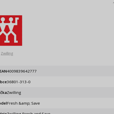
Zwilling
EAN
4009839642777
obce
36801-313-0
ačka
Zwilling
del
Fresh &amp; Save
érie
Zwilling Fresh and Save