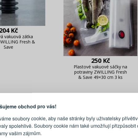
204 Kč
á vakuová zátka
ZWILLING Fresh &
Save
250 Kč
Plastové vakuové sáčky na
potraviny ZWILLING Fresh
& Save 49×30 cm 3 ks
PŘIHLÁŠENÍ
R
je důvod, proč se vyplatí
vytvořit účet
Přihlaste se ke s
šujeme obchod pro vás!
áme soubory cookie, aby naše stránky byly uživatelsky přívětiv
Emailová adresa
valy spolehlivě. Soubory cookie nám také umožňují přizpůsobit
lamy vašim zájmům.