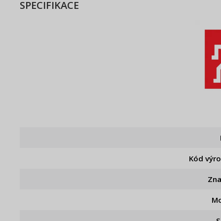
SPECIFIKACE
Kód výr
Zn
Mo
S