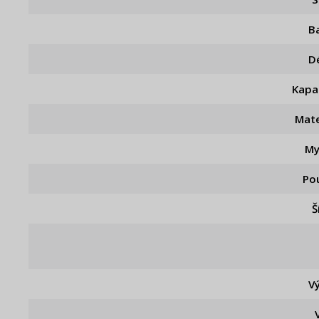
B
D
Kapa
Mate
My
Pou
Š
V