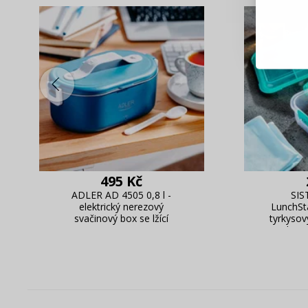
Blesko
Sledov
Rychlá
Živý n
495 Kč
ADLER AD 4505 0,8 l -
SIS
elektrický nerezový
LunchSt
svačinový box se lžící
tyrkysov
box 
sv