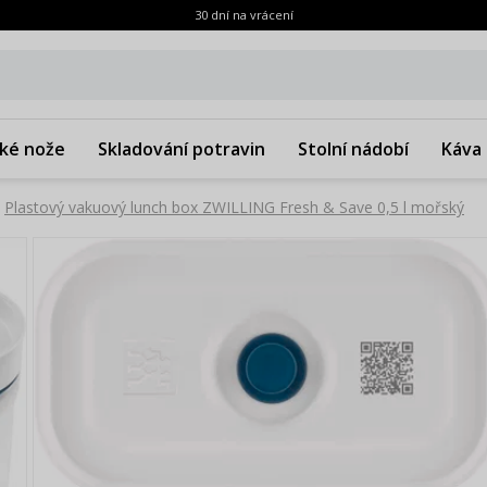
30 dní na vrácení
ké nože
Skladování potravin
Stolní nádobí
Káva 
Plastový vakuový lunch box ZWILLING Fresh & Save 0,5 l mořský