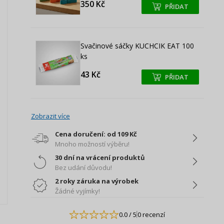
350 Kč
PŘIDAT
+
+
Svačinové sáčky KUCHCIK EAT 100
ks
43 Kč
PŘIDAT
+
+
Zobrazit více
Cena doručení: od 109 Kč
Mnoho možností výběru!
30 dní na vrácení produktů
Bez udání důvodu!
2 roky záruka na výrobek
Žádné vyjímky!
0.0
/ 5
0 recenzí