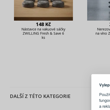
148 Kč
Nástavce na vakuové sáčky
Nerezov
ZWILLING Fresh & Save 6
na víno 
ks
Zde 
Vylep
Použív
DALŠÍ Z TÉTO KATEGORIE
fungo
a rek