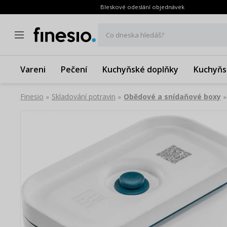
Bleskové odeslání objednávek
Co dneska hledáš?
Vareni
Pečení
Kuchyňské doplňky
Kuchyňs
Finesio
Skladování potravin
Obědové a snídaňové boxy
»
»
»