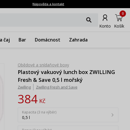
Nápověda a kontakt
0
Konto
Košík
a čaj
Bar
Domácnost
Zahrada
Obědové a snídaňové boxy
Plastový vakuový lunch box ZWILLING
Fresh & Save 0,5 l mořský
Zwilling
Zwilling Fresh and Save
384
Kč
Kapacita (3 na výběr)
0,5 l