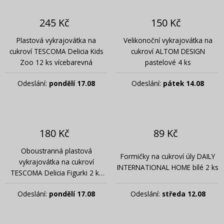
245 Kč
150 Kč
Plastová vykrajovátka na
Velikonoční vykrajovátka na
cukroví TESCOMA Delicia Kids
cukroví ALTOM DESIGN
Zoo 12 ks vícebarevná
pastelové 4 ks
Odeslání:
pondělí 17.08
Odeslání:
pátek 14.08
180 Kč
89 Kč
Oboustranná plastová
Formičky na cukroví úly DAILY
vykrajovátka na cukroví
INTERNATIONAL HOME bílé 2 ks
TESCOMA Delicia Figurki 2 ks
hnědá
Odeslání:
pondělí 17.08
Odeslání:
středa 12.08