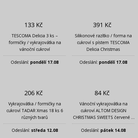
133 Kč
391 Kč
TESCOMA Delicia 3 ks –
Silikonové razítko / forma na
formičky / vykrajovátka na
cukroví s pístem TESCOMA
vánoční cukroví
Delicia Christmas
Odeslání:
pondělí 17.08
Odeslání:
pondělí 17.08
206 Kč
84 Kč
Vykrajovátka / formičky na
Vánoční vykrajovátka na
cukroví TADAR Xmas 18 ks 6
cukroví ALTOM DESIGN
různých tvarů
CHRISTMAS SWEETS červené 3
ks
Odeslání:
středa 12.08
Odeslání:
pátek 14.08