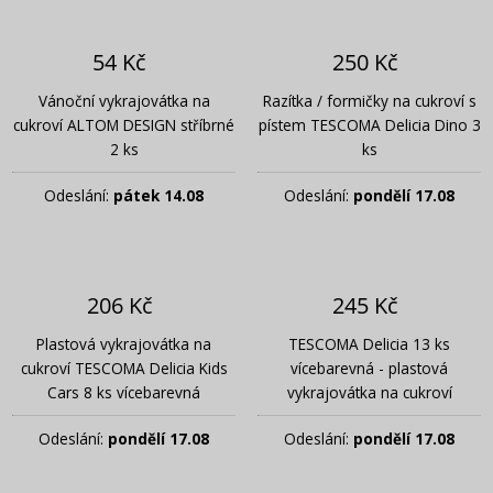
54 Kč
250 Kč
Vánoční vykrajovátka na
Razítka / formičky na cukroví s
cukroví ALTOM DESIGN stříbrné
pístem TESCOMA Delicia Dino 3
2 ks
ks
Odeslání:
pátek 14.08
Odeslání:
pondělí 17.08
206 Kč
245 Kč
Plastová vykrajovátka na
TESCOMA Delicia 13 ks
cukroví TESCOMA Delicia Kids
vícebarevná - plastová
Cars 8 ks vícebarevná
vykrajovátka na cukroví
Odeslání:
pondělí 17.08
Odeslání:
pondělí 17.08