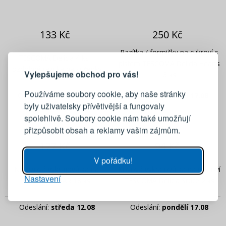
133 Kč
250 Kč
PŘIHLÁŠENÍ
REGISTRACE
Razítka / formičky na cukroví s
TESCOMA Delicia 4 ks –
pístem TESCOMA Delicia Hearts
ozdobné razítka na sušenky
Vylepšujeme obchod pro vás!
3 ks
Přihlaste se ke svému účtu
Používáme soubory cookie, aby naše stránky
Odeslání:
pondělí 17.08
Odeslání:
pondělí 17.08
byly uživatelsky přívětivější a fungovaly
Emailová adresa
spolehlivě. Soubory cookie nám také umožňují
přizpůsobit obsah a reklamy vašim zájmům.
Heslo
UKÁZAT
177 Kč
94 Kč
V pořádku!
Nerezová vykrajovátka na
Kovová vykrajovátka na cukroví
Nastavení
PŘIHLÁSIT SE
cukroví TADAR 18 ks
TESCOMA Delicia Srdce 2 ks
Odeslání:
středa 12.08
Odeslání:
pondělí 17.08
Připomenutí hesla