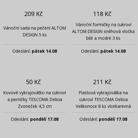
209 Kč
118 Kč
Vánoční formičky na cukroví
Vánoční sada na pečení ALTOM
ALTOM DESIGN sněhová vločka
DESIGN 5 ks
bílé a modré 3 ks
Odeslání:
pátek 14.08
Odeslání:
pátek 14.08
50 Kč
211 Kč
Kovové vykrajovátko na cukroví
Plastová vykrajovátka na
a perníčky TESCOMA Delicia
cukroví TESCOMA Delicia
Zvoneček 4,5 cm
Velikonoce 8 ks vícebarevná
Odeslání:
pondělí 17.08
Odeslání:
pondělí 17.08