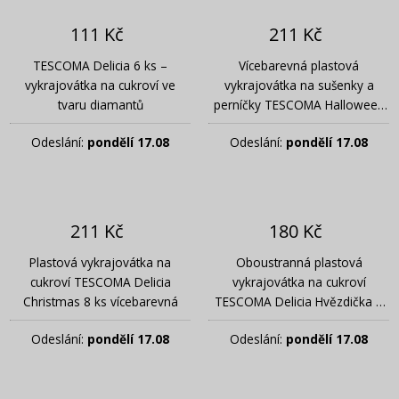
111 Kč
211 Kč
TESCOMA Delicia 6 ks –
Vícebarevná plastová
vykrajovátka na cukroví ve
vykrajovátka na sušenky a
tvaru diamantů
perníčky TESCOMA Halloween
8 ks
Odeslání:
pondělí 17.08
Odeslání:
pondělí 17.08
211 Kč
180 Kč
Plastová vykrajovátka na
Oboustranná plastová
cukroví TESCOMA Delicia
vykrajovátka na cukroví
Christmas 8 ks vícebarevná
TESCOMA Delicia Hvězdička 3
ks zlatá
Odeslání:
pondělí 17.08
Odeslání:
pondělí 17.08