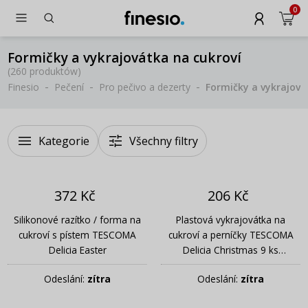
0
Formičky a vykrajovátka na cukroví
(
260 produktów
)
Finesio
Pečení
Pro pečivo a dezerty
Formičky a vykrajová
Kategorie
Všechny filtry
372 Kč
206 Kč
Silikonové razítko / forma na
Plastová vykrajovátka na
cukroví s pístem TESCOMA
cukroví a perníčky TESCOMA
Delicia Easter
Delicia Christmas 9 ks
vícebarevná
Odeslání:
zítra
Odeslání:
zítra