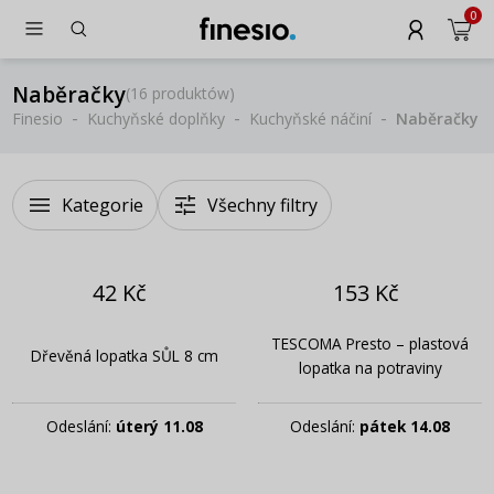
0
Naběračky
(
16 produktów
)
Finesio
Kuchyňské doplňky
Kuchyňské náčiní
Naběračky
Kategorie
Všechny filtry
42 Kč
153 Kč
TESCOMA Presto – plastová
Dřevěná lopatka SŮL 8 cm
lopatka na potraviny
Odeslání:
úterý 11.08
Odeslání:
pátek 14.08