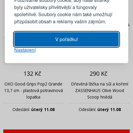
byly uživatelsky přívětivější a fungovaly
345 Kč
100 Kč
Emailová adresa
spolehlivě. Soubory cookie nám také umožňují
Potravinářská lopatka z
Porcelánová lžička na sůl a
přizpůsobit obsah a reklamy vašim zájmům.
nerezové oceli I GENIETTI
koření LA PORCELLANA BIANCA
Heslo
UKÁZAT
KITCHEN
Trattoria 7,2 cm
V pořádku!
Odeslání:
úterý 11.08
Odeslání:
pondělí 10.08
Nastavení
PŘIHLÁSIT SE
Připomenutí hesla
132 Kč
290 Kč
OXO Good Grips Pop2 Grande
Dřevěná lžička na sůl a koření
13,7 cm - plastová potravinová
ZASSENHAUS Olive Wood
lopatka
Scoop hnědá
Odeslání:
úterý 11.08
Odeslání:
úterý 11.08