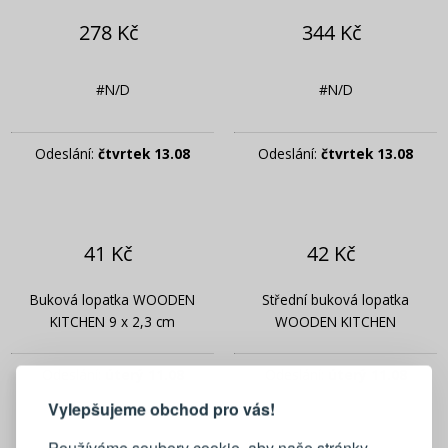
278 Kč
344 Kč
#N/D
#N/D
Odeslání:
čtvrtek 13.08
Odeslání:
čtvrtek 13.08
41 Kč
42 Kč
Buková lopatka WOODEN
Střední buková lopatka
KITCHEN 9 x 2,3 cm
WOODEN KITCHEN
PŘIHLÁŠENÍ
REGISTRACE
Odeslání:
úterý 11.08
Odeslání:
úterý 11.08
Vylepšujeme obchod pro vás!
Přihlaste se ke svému účtu
Používáme soubory cookie, aby naše stránky