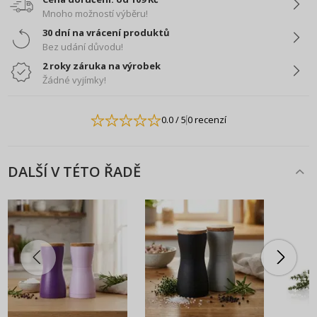
Mnoho možností výběru!
30 dní na vrácení produktů
Bez udání důvodu!
2 roky záruka na výrobek
Žádné vyjímky!
0.0
/ 5
0 recenzí
DALŠÍ V TÉTO ŘADĚ