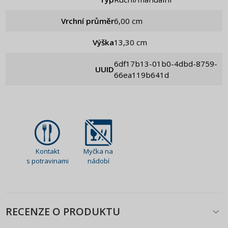
Vrchní průměr
6,00 cm
Výška
13,30 cm
6df17b13-01b0-4dbd-8759-
UUID
66ea119b641d
Kontakt
Myčka na
s potravinami
nádobí
RECENZE O PRODUKTU