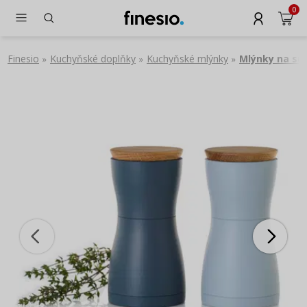
0
Finesio
Kuchyňské doplňky
Kuchyňské mlýnky
Mlýnky na sůl
»
»
»