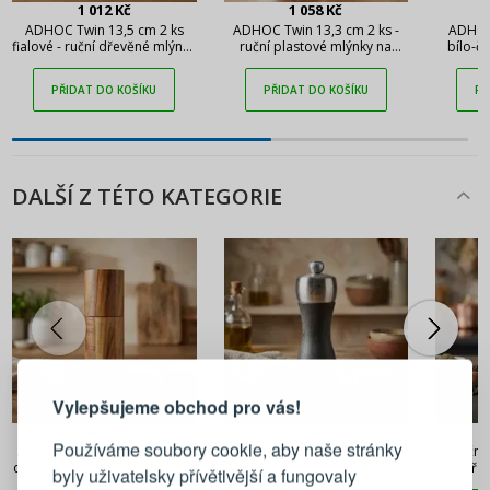
1 012 Kč
1 058 Kč
ADHOC Twin 13,5 cm 2 ks
ADHOC Twin 13,3 cm 2 ks -
ADHOC 
fialové - ruční dřevěné mlýnky
ruční plastové mlýnky na
bílo-č
na pepř a sůl
pepř a sůl
mlýn
PŘIDAT DO KOŠÍKU
PŘIDAT DO KOŠÍKU
PŘ
DALŠÍ Z TÉTO KATEGORIE
PŘIHLÁŠENÍ
REGISTRACE
Vylepšujeme obchod pro vás!
Přihlaste se ke svému účtu
805 Kč
1 338 Kč
Používáme soubory cookie, aby naše stránky
ADHOC Acacia 14 cm - ruční
Dřevěný ruční mlýnek na sůl
Ruční
dřevěný mlýnek na pepř a sůl
PEUGEOT Fidji 15 cm
pepř 
byly uživatelsky přívětivější a fungovaly
grafitový