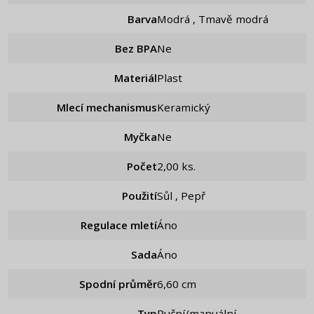
Barva
Modrá , Tmavě modrá
Bez BPA
Ne
Materiál
Plast
Mlecí mechanismus
Keramický
Myčka
Ne
Počet
2,00 ks.
Použití
Sůl , Pepř
Regulace mletí
áno
Sada
áno
Spodní průměr
6,60 cm
Typ
Ruční/manuální