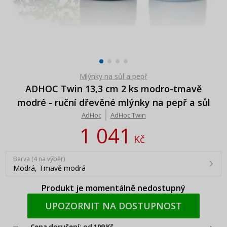
Mlýnky na sůl a pepř
ADHOC Twin 13,3 cm 2 ks modro-tmavě
modré - ruční dřevěné mlýnky na pepř a sůl
AdHoc
AdHoc Twin
1 041
Kč
Barva (4 na výběr)
Modrá, Tmavě modrá
Produkt je momentálně nedostupný
UPOZORNIT NA DOSTUPNOST
Cena doručení: od 109 Kč