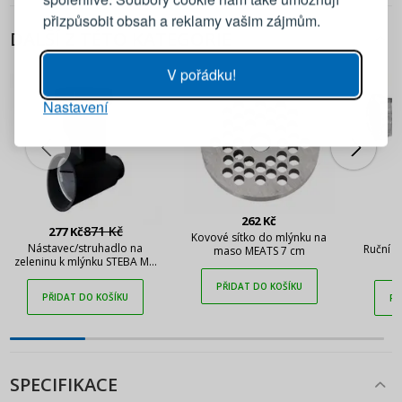
přizpůsobit obsah a reklamy vašim zájmům.
DALŠÍ Z TÉTO KATEGORIE
Heslo
UKÁZAT
V pořádku!
Nastavení
PŘIHLÁSIT SE
Připomenutí hesla
262 Kč
871 Kč
277 Kč
Kovové sítko do mlýnku na
Nástavec/struhadlo na
Ruční 
maso MEATS 7 cm
zeleninu k mlýnku STEBA MG
1600 V6 STEBA Multireibe MG
PŘIDAT DO KOŠÍKU
1600 V6 černý
PŘIDAT DO KOŠÍKU
PŘ
SPECIFIKACE