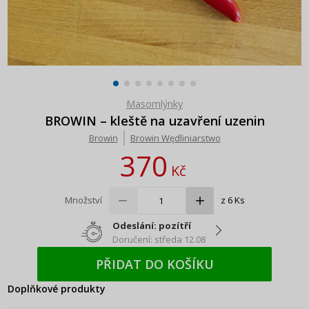
Masomlýnky
BROWIN – kleště na uzavření uzenin
Browin
Browin Wędliniarstwo
370
Kč
Množství
z 6 Ks
Odeslání: pozítří
Doručení: středa 12.08
PŘIDAT DO KOŠÍKU
Doplňkové produkty