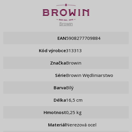
Browin
EAN
5908277709884
Kód výrobce
313313
Značka
Browin
Série
Browin Wędliniarstwo
Barva
Bílý
Délka
16,5 cm
Hmotnost
0,25 kg
Materiál
Nerezová ocel