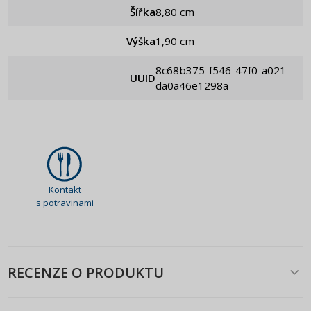
Šířka
8,80 cm
Výška
1,90 cm
8c68b375-f546-47f0-a021-
UUID
da0a46e1298a
Kontakt
s potravinami
RECENZE O PRODUKTU