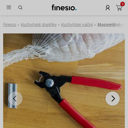
0
Finesio
Kuchyňské doplňky
Kuchyňské náčiní
Masomlýnky
»
»
»
»