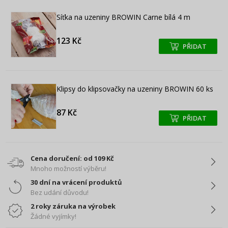
Síťka na uzeniny BROWIN Carne bílá 4 m
123 Kč
PŘIDAT
+
+
Klipsy do klipsovačky na uzeniny BROWIN 60 ks
87 Kč
PŘIDAT
+
+
Cena doručení: od 109 Kč
Mnoho možností výběru!
30 dní na vrácení produktů
Bez udání důvodu!
2 roky záruka na výrobek
Žádné vyjímky!