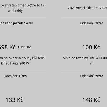
 okenní teploměr BROWIN 19
Zavařovací sklenice BROW
cm hnědý
deslání:
pátek 14.08
Odeslání:
zítra
698 Kč
100 Kč
1 151 Kč
ička na ovoce a houby BROWIN
Síťka na uzeniny BROWIN šun
Dried Fruits 240 W
m
Odeslání:
zítra
Odeslání:
zítra
133 Kč
148 Kč