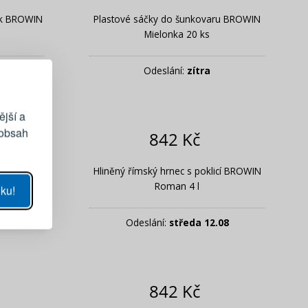
rek BROWIN
Plastové sáčky do šunkovaru BROWIN
EGISTRACE
Mielonka 20 ks
Odeslání:
zítra
vému účtu
ější a
 obsah
842 Kč
UKÁZAT
 hrnec s
Hliněný římský hrnec s poklicí BROWIN
Roman 4 l
ku!
SE
Odeslání:
středa 12.08
sla
842 Kč