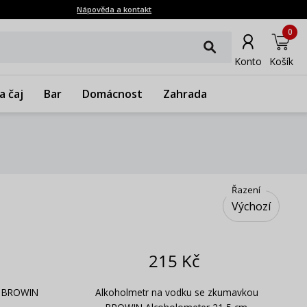
Nápověda a kontakt
0
Konto
Košík
a čaj
Bar
Domácnost
Zahrada
Řazení
Výchozí
215 Kč
u BROWIN
Alkoholmetr na vodku se zkumavkou