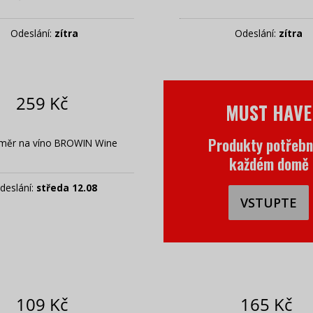
Odeslání:
zítra
Odeslání:
zítra
259 Kč
ST HAVE
MUST HAVE
kty potřebné v
Produkty potřebn
měr na víno BROWIN Wine
ždém domě
každém domě
deslání:
středa 12.08
VSTUPTE
VSTUPTE
109 Kč
165 Kč