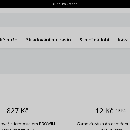
30 dní na vrácení
ké nože
Skladování potravin
Stolní nádobí
Káva 
827 Kč
12 Kč
49 Kč
urtovač s termostatem BROWIN
Gumová zátka do demižon