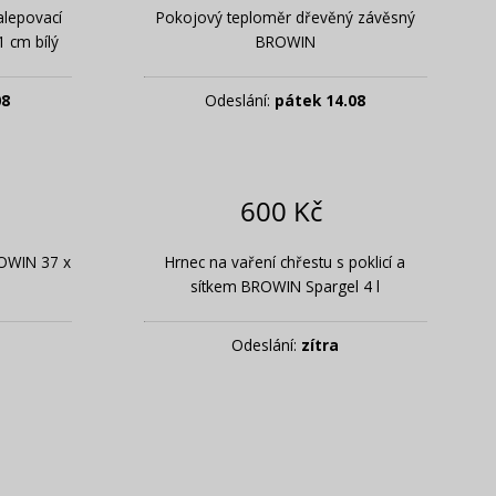
alepovací
Pokojový teploměr dřevěný závěsný
 cm bílý
BROWIN
08
Odeslání:
pátek 14.08
600 Kč
ROWIN 37 x
Hrnec na vaření chřestu s poklicí a
sítkem BROWIN Spargel 4 l
Odeslání:
zítra