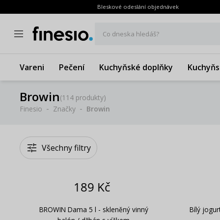
Bleskové odeslání objednávek
Co dneska hledáš?
Vareni
Pečení
Kuchyňské doplňky
Kuchyňs
Browin
(
114 produkty
)
Finesio
Značky
Browin
Všechny filtry
189 Kč
BROWIN Dama 5 l - skleněný vinný
Bílý jog