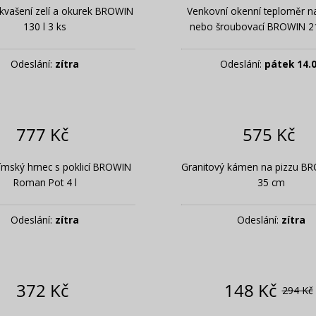
kvašení zelí a okurek BROWIN
Venkovní okenní teploměr n
130 l 3 ks
nebo šroubovací BROWIN 21
Odeslání:
zítra
Odeslání:
pátek 14.
777 Kč
575 Kč
římský hrnec s poklicí BROWIN
Granitový kámen na pizzu B
Roman Pot 4 l
35 cm
Odeslání:
zítra
Odeslání:
zítra
372 Kč
148 Kč
294 Kč