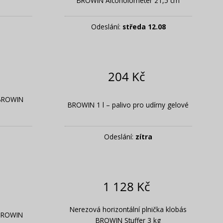
BROWIN Alcoholometer 21,5 cm
Odeslání:
středa 12.08
204 Kč
 BROWIN
BROWIN 1 l – palivo pro udírny gelové
Odeslání:
zítra
1 128 Kč
Nerezová horizontální plnička klobás
 BROWIN
BROWIN Stuffer 3 kg