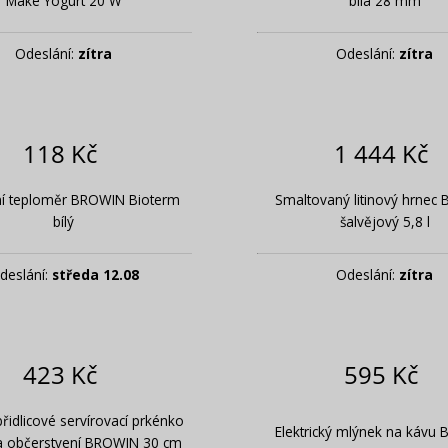
Make Yogurt 20 W
bílá 28 mm
Odeslání:
zítra
Odeslání:
zítra
118 Kč
1 444 Kč
í teploměr BROWIN Bioterm
Smaltovaný litinový hrnec
bílý
šalvějový 5,8 l
deslání:
středa 12.08
Odeslání:
zítra
423 Kč
595 Kč
řidlicové servírovací prkénko
Elektrický mlýnek na kávu
 a občerstvení BROWIN 30 cm