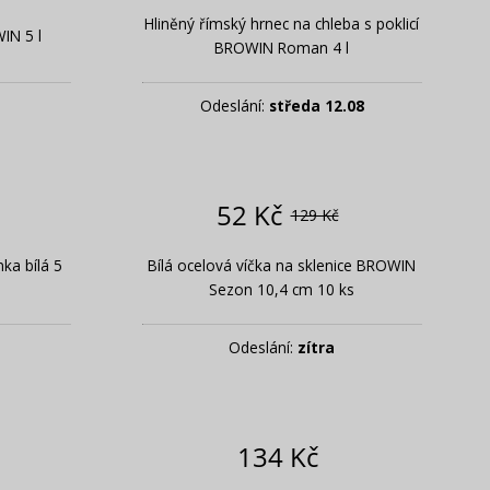
Hliněný římský hrnec na chleba s poklicí
IN 5 l
BROWIN Roman 4 l
Odeslání:
středa 12.08
52 Kč
129 Kč
ka bílá 5
Bílá ocelová víčka na sklenice BROWIN
Sezon 10,4 cm 10 ks
Odeslání:
zítra
134 Kč