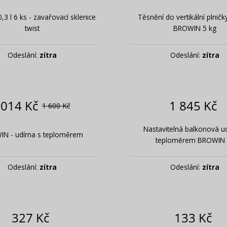
3 l 6 ks - zavařovací sklenice
Těsnění do vertikální plničk
twist
BROWIN 5 kg
Odeslání:
zítra
Odeslání:
zítra
 014 Kč
1 845 Kč
1 600 Kč
Nastavitelná balkonová ud
N - udírna s teploměrem
teploměrem BROWIN 
Odeslání:
zítra
Odeslání:
zítra
327 Kč
133 Kč