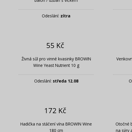
balón / džbán s víčkem
Odeslání:
zítra
55 Kč
Živná sůl pro vinné kvasinky BROWIN
Venkovn
Wine Yeast Nutrient 10 g
Odeslání:
středa 12.08
O
172 Kč
Hadička na stáčení vína BROWIN Wine
Otočné b
180 cm
na sýry