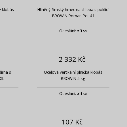
y klobás
Hliněný římský hrnec na chleba s poklicí
BROWIN Roman Pot 4 l
Odeslání:
zítra
2 332 Kč
írna s
Ocelová vertikální plnička klobás
XL
BROWIN 5 kg
Odeslání:
zítra
107 Kč