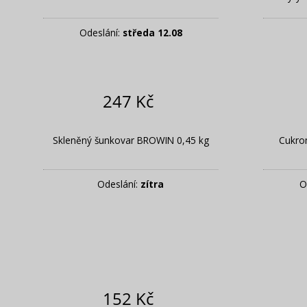
Odeslání:
středa 12.08
247 Kč
MUST HAVE
MU
Produkty potřebné v
Produ
Skleněný šunkovar BROWIN 0,45 kg
Cukro
každém domě
ka
Odeslání:
zítra
O
VSTUPTE
152 Kč