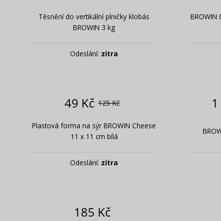
Těsnění do vertikální plničky klobás
BROWIN 0,
BROWIN 3 kg
Odeslání:
zítra
49 Kč
1
125 Kč
Plastová forma na sýr BROWIN Cheese
BROWI
11 x 11 cm bílá
Odeslání:
zítra
185 Kč