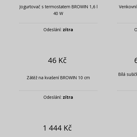
Jogurtovač s termostatem BROWIN 1,6 l
Venkovní
40 W
Odeslání:
zítra
O
46 Kč
Bílá suš
Zátěž na kvašení BROWIN 10 cm
Odeslání:
zítra
1 444 Kč