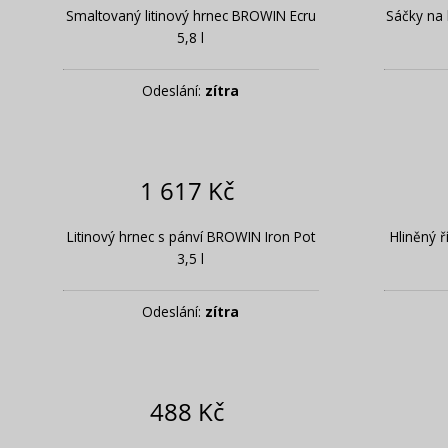
Smaltovaný litinový hrnec BROWIN Ecru
Sáčky na 
5,8 l
Odeslání:
zítra
1 617 Kč
Litinový hrnec s pánví BROWIN Iron Pot
Hliněný 
3,5 l
Odeslání:
zítra
488 Kč