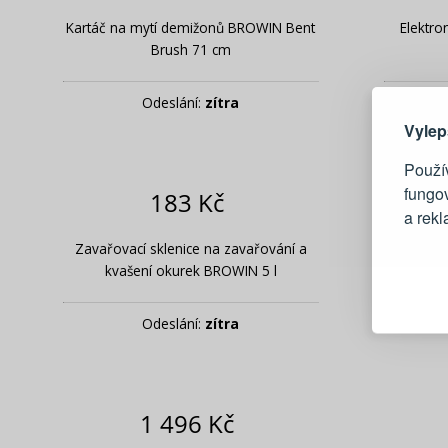
Kartáč na mytí demižonů BROWIN Bent
Elektro
Brush 71 cm
Zde 
Odeslání:
zítra
Vylep
Použív
fungo
183 Kč
a rek
Zavařovací sklenice na zavařování a
Sáčky na 
Blesko
kvašení okurek BROWIN 5 l
Sledov
Rychlá
Odeslání:
zítra
Živý n
1 496 Kč