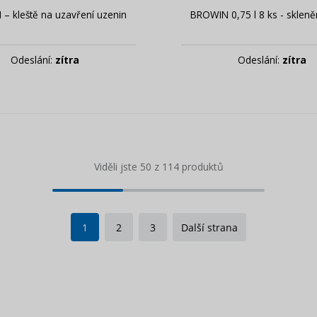
– kleště na uzavření uzenin
BROWIN 0,75 l 8 ks - skleně
Odeslání:
zítra
Odeslání:
zítra
Viděli jste 50 z 114 produktů
1
2
3
Další strana