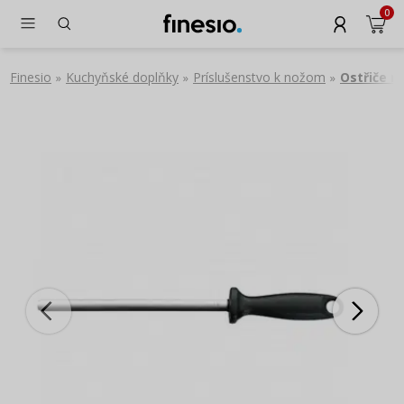
0
Finesio
Kuchyňské doplňky
Príslušenstvo k nožom
Ostřiče n
»
»
»