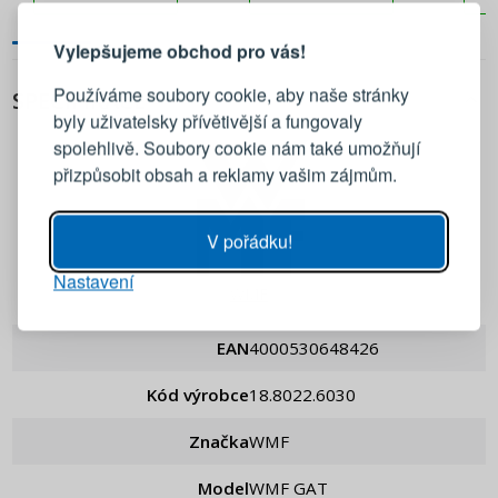
Vylepšujeme obchod pro vás!
Přihlaste se ke svému účtu
Používáme soubory cookie, aby naše stránky
SPECIFIKACE
byly uživatelsky přívětivější a fungovaly
Emailová adresa
spolehlivě. Soubory cookie nám také umožňují
přizpůsobit obsah a reklamy vašim zájmům.
Heslo
UKÁZAT
V pořádku!
Nastavení
PŘIHLÁSIT SE
WMF
Připomenutí hesla
EAN
4000530648426
Kód výrobce
18.8022.6030
Značka
WMF
Model
WMF GAT