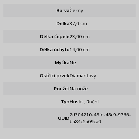
Barva
Černý
Délka
37,0 cm
Délka čepele
23,00 cm
Délka úchytu
14,00 cm
Myčka
Ne
Ostřící prvek
Diamantový
Použití
Na nože
Typ
Husle , Ruční
2d304210-48fd-48c9-9766-
UUID
ba84c5a09ca0