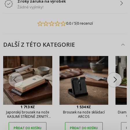
2 roky záruka na výrobek
Žádné vyjímky!
0.0
/ 5
0 recenzí
DALŠÍ Z TÉTO KATEGORIE
1 713 Kč
1 534 Kč
Japonský brousek na nože
Brousek na nože skládací
Diaman
KASUMI STŘEDNĚ ZRNITÝ
ARCOS
W
BROSKVOVÝ
PŘIHLÁŠENÍ
REGISTRACE
PŘIDAT DO KOŠÍKU
PŘIDAT DO KOŠÍKU
PŘ