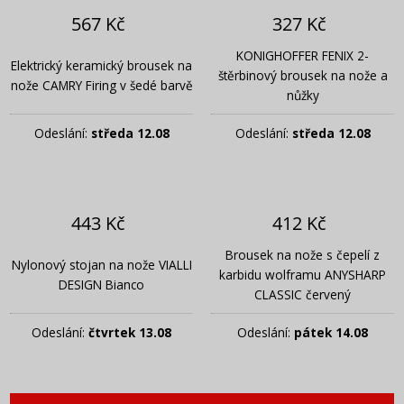
567 Kč
327 Kč
KONIGHOFFER FENIX 2-
Elektrický keramický brousek na
štěrbinový brousek na nože a
nože CAMRY Firing v šedé barvě
nůžky
Odeslání:
středa 12.08
Odeslání:
středa 12.08
443 Kč
412 Kč
Brousek na nože s čepelí z
Nylonový stojan na nože VIALLI
karbidu wolframu ANYSHARP
DESIGN Bianco
CLASSIC červený
Odeslání:
čtvrtek 13.08
Odeslání:
pátek 14.08