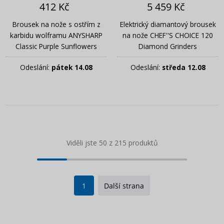
412 Kč
5 459 Kč
Brousek na nože s ostřím z
Elektrický diamantový brousek
karbidu wolframu ANYSHARP
na nože CHEF''S CHOICE 120
Classic Purple Sunflowers
Diamond Grinders
Odeslání:
pátek 14.08
Odeslání:
středa 12.08
Viděli jste 50 z 215 produktů
1
Další strana