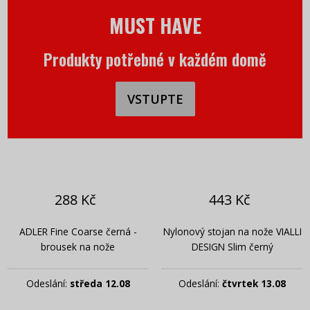
MUST HAVE
Produkty potřebné v každém domě
VSTUPTE
288 Kč
443 Kč
ADLER Fine Coarse černá -
Nylonový stojan na nože VIALLI
brousek na nože
DESIGN Slim černý
Odeslání:
středa 12.08
Odeslání:
čtvrtek 13.08