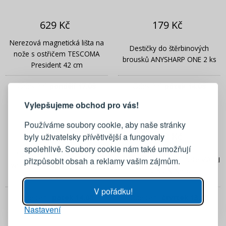
629 Kč
179 Kč
Nerezová magnetická lišta na
Destičky do štěrbinových
nože s ostřičem TESCOMA
brousků ANYSHARP ONE 2 ks
President 42 cm
PŘIHLÁŠENÍ
REGISTRACE
Odeslání:
pondělí 17.08
Odeslání:
pátek 14.08
Vylepšujeme obchod pro vás!
Přihlaste se ke svému účtu
Používáme soubory cookie, aby naše stránky
412 Kč
443 Kč
byly uživatelsky přívětivější a fungovaly
Emailová adresa
spolehlivě. Soubory cookie nám také umožňují
Brousek na nože z karbidu
Nylonový stojan na nože VIALLI
přizpůsobit obsah a reklamy vašim zájmům.
wolframu ANYSHARP Classic
DESIGN Nero
Heslo
UKÁZAT
Silver
V pořádku!
Odeslání:
pátek 14.08
Odeslání:
čtvrtek 13.08
Nastavení
PŘIHLÁSIT SE