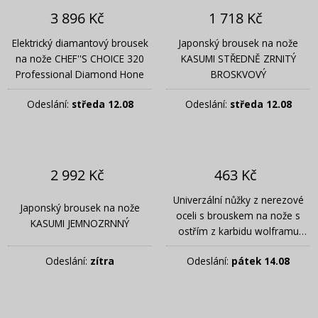
3 896 Kč
1 718 Kč
Elektrický diamantový brousek
Japonský brousek na nože
na nože CHEF''S CHOICE 320
KASUMI STŘEDNĚ ZRNITÝ
Professional Diamond Hone
BROSKVOVÝ
Odeslání:
středa 12.08
Odeslání:
středa 12.08
2 992 Kč
463 Kč
Univerzální nůžky z nerezové
Japonský brousek na nože
oceli s brouskem na nože s
KASUMI JEMNOZRNNÝ
ostřím z karbidu wolframu
ANYSHARP Classic 14 cm
Odeslání:
zítra
Odeslání:
pátek 14.08