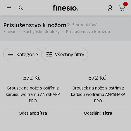
0
Príslušenstvo k nožom
(
215 produktów
)
Finesio
Kuchyňské doplňky
Príslušenstvo k nožom
Kategorie
Všechny filtry
572 Kč
572 Kč
Brousek na nože s ostřím z
Brousek na nože s ostřím z
karbidu wolframu ANYSHARP
karbidu wolframu ANYSHARP
PRO
PRO
Odeslání:
zítra
Odeslání:
zítra