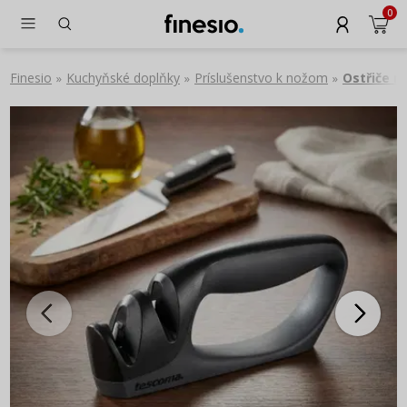
0
Finesio
Kuchyňské doplňky
Príslušenstvo k nožom
Ostřiče n
»
»
»