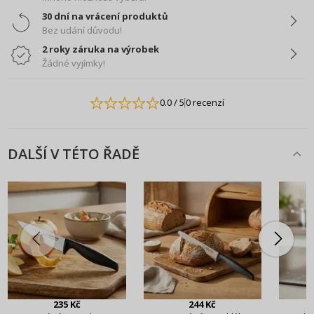
30 dní na vrácení produktů
Bez udání důvodu!
2 roky záruka na výrobek
Žádné vyjímky!
0.0
/ 5
0 recenzí
DALŠÍ V TÉTO ŘADĚ
235 Kč
244 Kč