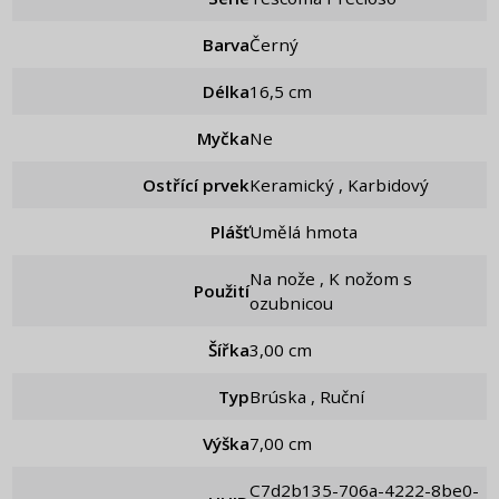
Barva
Černý
Délka
16,5 cm
Myčka
Ne
Ostřící prvek
Keramický , Karbidový
Plášť
Umělá hmota
Na nože , K nožom s
Použití
ozubnicou
Šířka
3,00 cm
Typ
Brúska , Ruční
Výška
7,00 cm
c7d2b135-706a-4222-8be0-