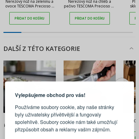
Nerezový nůž na zeleninu a
Nerezový nůž na chléb a
Pla
ovoce TESCOMA Precioso 9
pečivo TESCOMA Precioso 12
sklo
cm
cm
TESCO
PŘIDAT DO KOŠÍKU
PŘIDAT DO KOŠÍKU
PŘ
DALŠÍ Z TÉTO KATEGORIE
PŘIHLÁŠENÍ
REGISTRACE
Vylepšujeme obchod pro vás!
Přihlaste se ke svému účtu
Používáme soubory cookie, aby naše stránky
byly uživatelsky přívětivější a fungovaly
490 Kč
361 Kč
Emailová adresa
Brousek na nože s ostřím z
MASTERCLASS – brousek na
TESCO
spolehlivě. Soubory cookie nám také umožňují
karbidu wolframu ANYSHARP
nože s čepelí z wolframové
o
přizpůsobit obsah a reklamy vašim zájmům.
Classic Evo Black
oceli
Heslo
UKÁZAT
PŘIDAT DO KOŠÍKU
PŘIDAT DO KOŠÍKU
PŘ