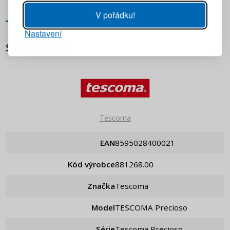
V pořádku!
Nastavení
PŘIHLÁSIT SE
SPECIFIKACE
Připomenutí hesla
Tescoma
EAN
8595028400021
Kód výrobce
881268.00
Značka
Tescoma
Model
TESCOMA Precioso
Série
Tescoma Precioso