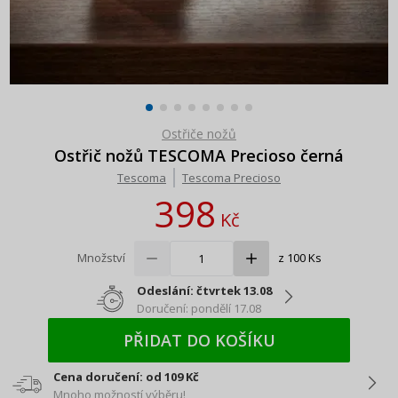
Ostřiče nožů
Ostřič nožů TESCOMA Precioso černá
Tescoma
Tescoma Precioso
398
Kč
Množství
z 100 Ks
Odeslání: čtvrtek 13.08
Doručení: pondělí 17.08
PŘIDAT DO KOŠÍKU
Cena doručení: od 109 Kč
Mnoho možností výběru!