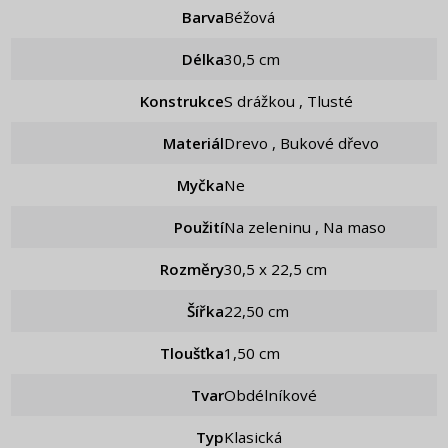
Barva
Béžová
Délka
30,5 cm
Konstrukce
S drážkou , Tlusté
Materiál
Drevo , Bukové dřevo
Myčka
Ne
Použití
Na zeleninu , Na maso
Rozměry
30,5 x 22,5 cm
Šířka
22,50 cm
Tloušťka
1,50 cm
Tvar
Obdélníkové
Typ
Klasická