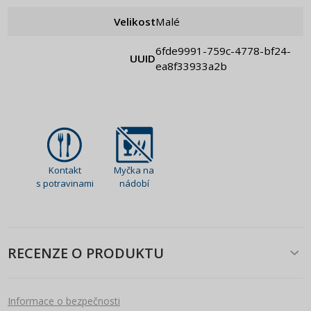
Velikost
Malé
6fde9991-759c-4778-bf24-
UUID
ea8f33933a2b
Kontakt
Myčka na
s potravinami
nádobí
RECENZE O PRODUKTU
Informace o bezpečnosti