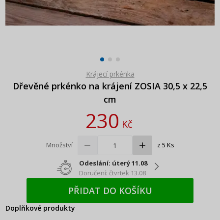
Krájecí prkénka
Dřevěné prkénko na krájení ZOSIA 30,5 x 22,5
cm
230
Kč
Množství
z 5 Ks
Odeslání: úterý 11.08
Doručení: čtvrtek 13.08
PŘIDAT DO KOŠÍKU
Doplňkové produkty