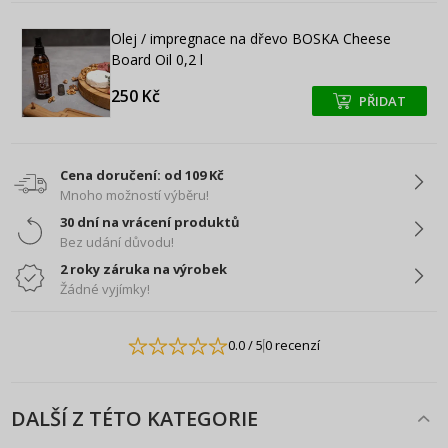
Olej / impregnace na dřevo BOSKA Cheese
Board Oil 0,2 l
250 Kč
PŘIDAT
+
+
Cena doručení: od 109 Kč
Mnoho možností výběru!
30 dní na vrácení produktů
Bez udání důvodu!
2 roky záruka na výrobek
Žádné vyjímky!
0.0
/ 5
0 recenzí
DALŠÍ Z TÉTO KATEGORIE