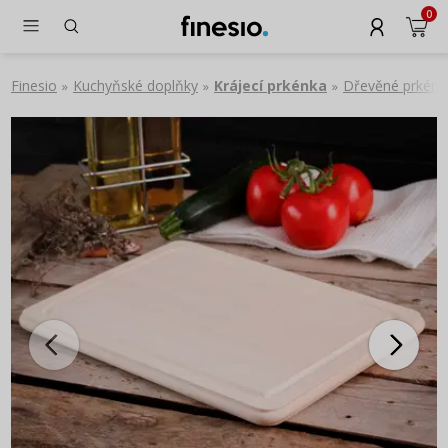
0
Finesio
Kuchyňské doplňky
Krájecí prkénka
Dřevěné prkénko
»
»
»