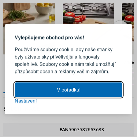
PŘIHLÁŠENÍ
REGISTRACE
Vylepšujeme obchod pro vás!
Přihlaste se ke svému účtu
Používáme soubory cookie, aby naše stránky
byly uživatelsky přívětivější a fungovaly
171 Kč
163 Kč
Emailová adresa
Skleněná prkénka na krájení
Bambusové prkénko na
Dřevěné
spolehlivě. Soubory cookie nám také umožňují
ZELLER Glass 25 x 15 cm 2 ks
krájení TADAR NORMAL 35 x
JU
přizpůsobit obsah a reklamy vašim zájmům.
25 cm
Heslo
UKÁZAT
PŘIDAT DO KOŠÍKU
PŘIDAT DO KOŠÍKU
PŘ
V pořádku!
Nastavení
PŘIHLÁSIT SE
SPECIFIKACE
Připomenutí hesla
EAN
5907587663633