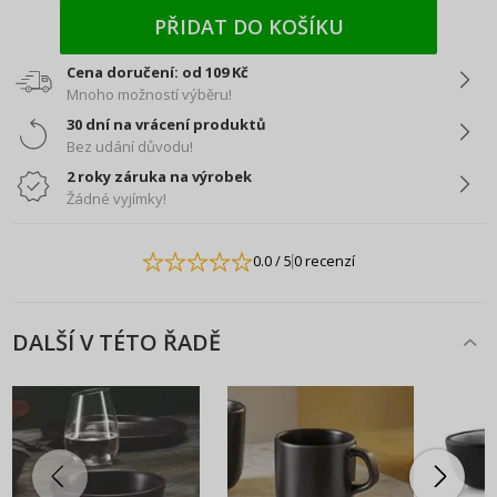
PŘIDAT DO KOŠÍKU
Cena doručení: od 109 Kč
Mnoho možností výběru!
30 dní na vrácení produktů
Bez udání důvodu!
2 roky záruka na výrobek
Žádné vyjímky!
0.0
/ 5
0 recenzí
DALŠÍ V TÉTO ŘADĚ