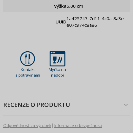
Výška
5,00 cm
1a425747-7d11-4c0a-8a3e-
UUID
e07c974c8a86
Kontakt
Myčka na
s potravinami
nádobí
RECENZE O PRODUKTU
|
Odpovědnost za výrobek
Informace o bezpečnosti