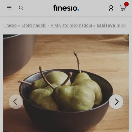
0
Finesio
Stolní nádobí
Prvky stolního nádobí
Salátové mísy a
»
»
»