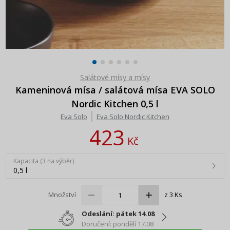
Salátové mísy a mísy
Kameninová mísa / salátová mísa EVA SOLO
Nordic Kitchen 0,5 l
Eva Solo
Eva Solo Nordic Kitchen
423
Kč
Kapacita (3 na výběr)
0,5 l
Množství
z 3 Ks
Odeslání: pátek 14.08
Doručení: pondělí 17.08