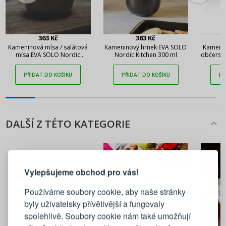
363 Kč
363 Kč
Kameninová mísa / salátová
Kameninový hrnek EVA SOLO
Kamenin
mísa EVA SOLO Nordic
Nordic Kitchen 300 ml
občerst
Kitchen 0,4 l
PŘIDAT DO KOŠÍKU
PŘIDAT DO KOŠÍKU
PŘ
DALŠÍ Z TÉTO KATEGORIE
PŘIHLÁŠENÍ
REGISTRACE
Vylepšujeme obchod pro vás!
Přihlaste se ke svému účtu
Používáme soubory cookie, aby naše stránky
byly uživatelsky přívětivější a fungovaly
Emailová adresa
spolehlivě. Soubory cookie nám také umožňují