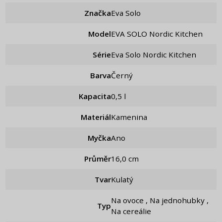
Značka
Eva Solo
Model
EVA SOLO Nordic Kitchen
Série
Eva Solo Nordic Kitchen
Barva
Černý
Kapacita
0,5 l
Materiál
Kamenina
Myčka
Ano
Průměr
16,0 cm
Tvar
Kulatý
Na ovoce , Na jednohubky ,
Typ
Na cereálie