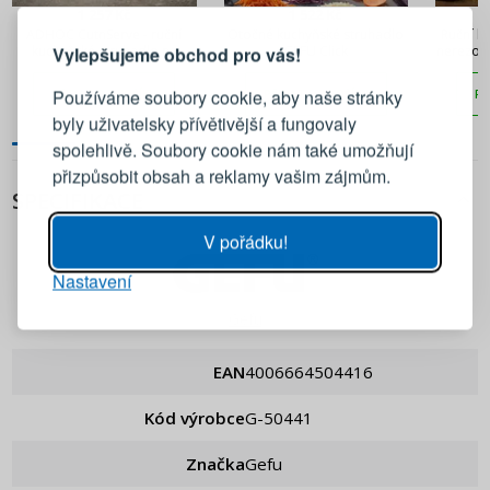
1 257 Kč
1 522 Kč
ADHOC CutnServe - ruční
Otočné kuchyňské struhadlo
Ruční k
Vylepšujeme obchod pro vás!
kuchyňské struhadlo na
GEFU Click
nerezov
parmazán a čokoládu z
Přihlaste se ke svému účtu
nerezové oceli s nádobou
Používáme soubory cookie, aby naše stránky
PŘIDAT DO KOŠÍKU
PŘIDAT DO KOŠÍKU
PŘ
byly uživatelsky přívětivější a fungovaly
Emailová adresa
spolehlivě. Soubory cookie nám také umožňují
přizpůsobit obsah a reklamy vašim zájmům.
SPECIFIKACE
Heslo
UKÁZAT
V pořádku!
Nastavení
PŘIHLÁSIT SE
Gefu
Připomenutí hesla
EAN
4006664504416
Kód výrobce
g-50441
Značka
Gefu