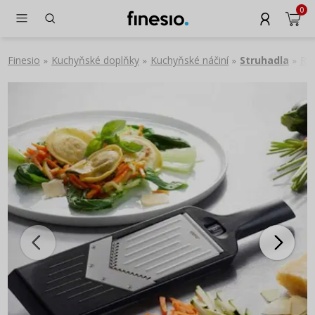
0
Finesio
Kuchyňské doplňky
Kuchyňské náčiní
Struhadla
Ruč
»
»
»
»