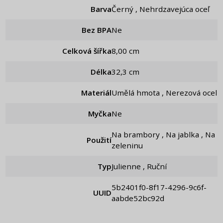
Barva
Černý , Nehrdzavejúca oceľ
Bez BPA
Ne
Celková šířka
8,00 cm
Délka
32,3 cm
Materiál
Umělá hmota , Nerezová ocel
Myčka
Ne
Na brambory , Na jablka , Na
Použití
zeleninu
Typ
Julienne , Ruční
5b2401f0-8f17-4296-9c6f-
UUID
aabde52bc92d