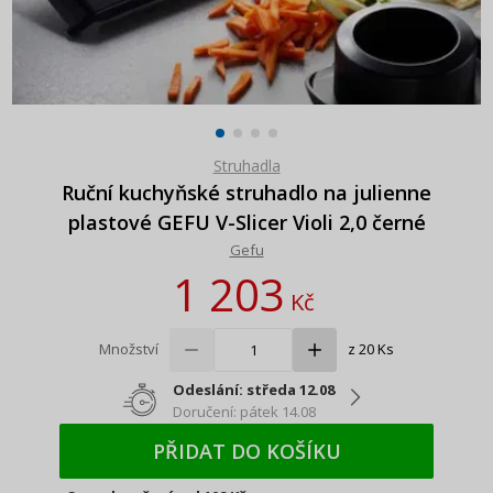
Struhadla
Ruční kuchyňské struhadlo na julienne
plastové GEFU V-Slicer Violi 2,0 černé
Gefu
1 203
Kč
Množství
z 20 Ks
Odeslání: středa 12.08
Doručení: pátek 14.08
PŘIDAT DO KOŠÍKU