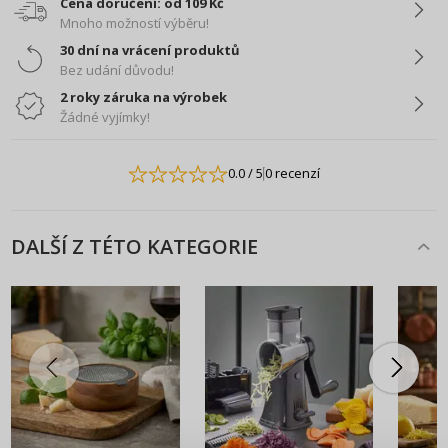
Cena doručení: od 109 Kč
Mnoho možností výběru!
30 dní na vrácení produktů
Bez udání důvodu!
2 roky záruka na výrobek
Žádné vyjímky!
0.0
/ 5
0 recenzí
DALŠÍ Z TÉTO KATEGORIE
PŘIHLÁŠENÍ
REGISTRACE