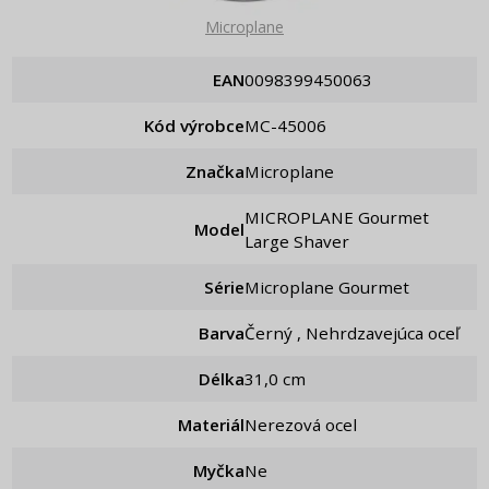
Microplane
EAN
0098399450063
Kód výrobce
MC-45006
Značka
Microplane
MICROPLANE Gourmet
Model
Large Shaver
Série
Microplane Gourmet
Barva
Černý , Nehrdzavejúca oceľ
Délka
31,0 cm
Materiál
Nerezová ocel
Myčka
Ne