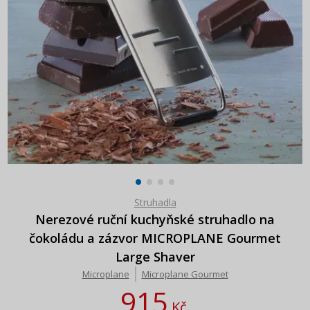
Struhadla
Nerezové ruční kuchyňské struhadlo na
čokoládu a zázvor MICROPLANE Gourmet
Large Shaver
Microplane
Microplane Gourmet
915
Kč