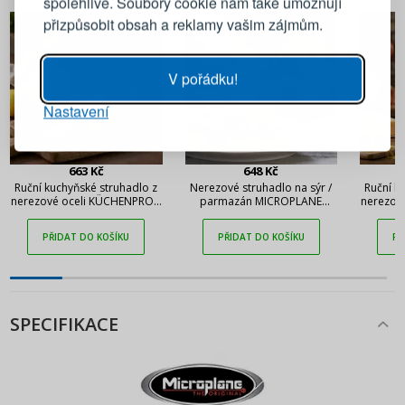
spolehlivě. Soubory cookie nám také umožňují
přizpůsobit obsah a reklamy vašim zájmům.
Heslo
UKÁZAT
V pořádku!
Nastavení
PŘIHLÁSIT SE
Připomenutí hesla
663 Kč
648 Kč
Ruční kuchyňské struhadlo z
Nerezové struhadlo na sýr /
Ruční k
nerezové oceli KÜCHENPROFI
parmazán MICROPLANE
nerezov
Parma Gourmet 40 × 3,5 cm
Premium černé
PŘIDAT DO KOŠÍKU
PŘIDAT DO KOŠÍKU
PŘ
SPECIFIKACE