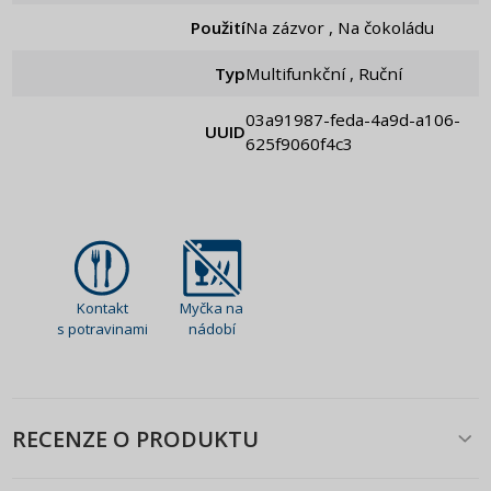
Použití
Na zázvor , Na čokoládu
Typ
Multifunkční , Ruční
03a91987-feda-4a9d-a106-
UUID
625f9060f4c3
Kontakt
Myčka na
s potravinami
nádobí
RECENZE O PRODUKTU