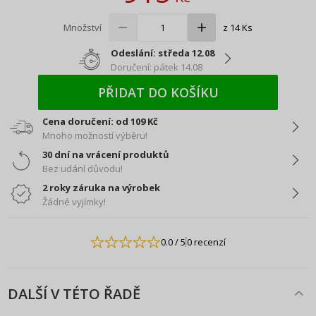
Množství
z 14 Ks
Odeslání: středa 12.08
Doručení: pátek 14.08
PŘIDAT DO KOŠÍKU
Cena doručení: od 109 Kč
Mnoho možností výběru!
30 dní na vrácení produktů
Bez udání důvodu!
2 roky záruka na výrobek
Žádné vyjímky!
0.0
/ 5
0 recenzí
DALŠÍ V TÉTO ŘADĚ