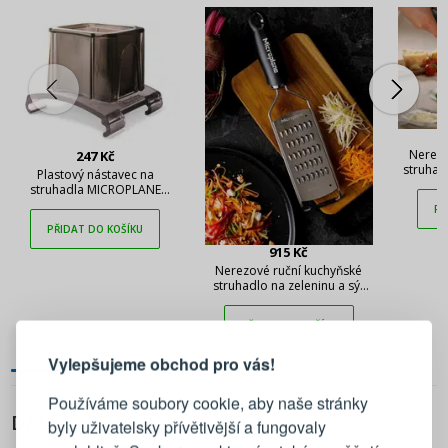
Nerezo
247 Kč
struhad
Plastový nástavec na
MICROP
struhadla MICROPLANE
Gourmet
PŘ
PŘIDAT DO KOŠÍKU
915 Kč
Nerezové ruční kuchyňské
struhadlo na zeleninu a sýr
MICROPLANE Gourmet Fine
PŘIHLÁŠENÍ
REGISTRACE
Julienne 30,5 cm
PŘIDAT DO KOŠÍKU
Vylepšujeme obchod pro vás!
Přihlaste se ke svému účtu
Používáme soubory cookie, aby naše stránky
DALŠÍ Z TÉTO KATEGORIE
byly uživatelsky přívětivější a fungovaly
Emailová adresa