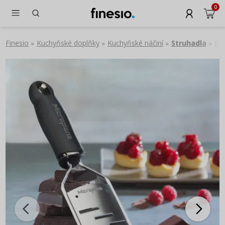
0
Finesio
Kuchyňské doplňky
Kuchyňské náčiní
Struhadla
Ne
»
»
»
»