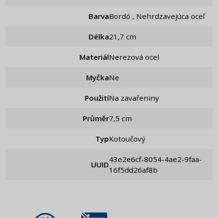
Barva
Bordó , Nehrdzavejúca oceľ
Délka
21,7 cm
Materiál
Nerezová ocel
Myčka
Ne
Použití
Na zavařeniny
Průměr
7,5 cm
Typ
Kotoučový
43e2e6cf-8054-4ae2-9faa-
UUID
16f5dd26af8b