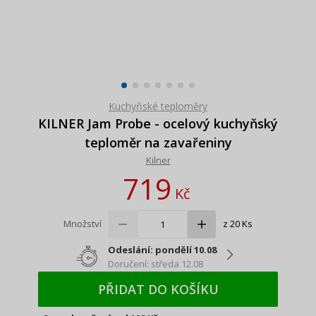
Kuchyňské teploměry
KILNER Jam Probe - ocelový kuchyňský
teploměr na zavařeniny
Kilner
719
Kč
Množství
z 20 Ks
Odeslání: pondělí 10.08
Doručení: středa 12.08
PŘIDAT DO KOŠÍKU