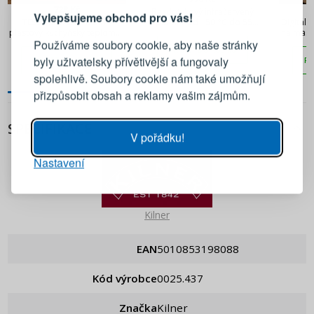
728 Kč
Bezdotykový infračervený
Vylepšujeme obchod pro vás!
teploměr od −50 °C do 550
TESCOMA Accura bílý -
Digitáln
Přihlaste se ke svému účtu
°C 16,5 x 8 x 4 cm
plastový kuchyňský teploměr
na maso
Používáme soubory cookie, aby naše stránky
KÜCHENPROFI
do trouby se sondou a
oceli 
PŘIDAT DO KOŠÍKU
minutkou
byly uživatelsky přívětivější a fungovaly
PŘIDAT DO KOŠÍKU
PŘ
Emailová adresa
spolehlivě. Soubory cookie nám také umožňují
přizpůsobit obsah a reklamy vašim zájmům.
Heslo
UKÁZAT
SPECIFIKACE
V pořádku!
Nastavení
PŘIHLÁSIT SE
Připomenutí hesla
Kilner
EAN
5010853198088
Kód výrobce
0025.437
Značka
Kilner