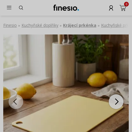
0
Finesio
Kuchyňské doplňky
Krájecí prkénka
Kuchyňské prké
»
»
»