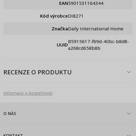
EAN
5901531164344
Kód výrobce
DI8271
Značka
Daily International Home
b5915617-f69d-40bc-b8d8-
UUID
a268cd658b8b
RECENZE O PRODUKTU
Informace o bezpečnosti
O NÁS
KONTAKT