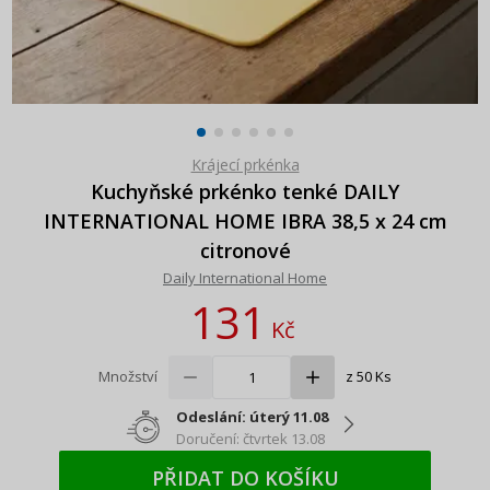
Krájecí prkénka
Kuchyňské prkénko tenké DAILY
INTERNATIONAL HOME IBRA 38,5 x 24 cm
citronové
Daily International Home
131
Kč
Množství
z 50 Ks
Odeslání: úterý 11.08
Doručení: čtvrtek 13.08
PŘIDAT DO KOŠÍKU