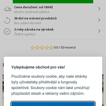
Cena doručení: od 109 Kč
Mnoho možností výběru!
30 dní na vrácení produktů
Bez udání důvodu!
2 roky záruka na výrobek
Žádné vyjímky!
0.0
/ 5
0 recenzí
PŘIHLÁŠENÍ
REGISTRACE
DALŠÍ Z TÉTO KATEGORIE
Vylepšujeme obchod pro vás!
Přihlaste se ke svému účtu
Používáme soubory cookie, aby naše stránky
byly uživatelsky přívětivější a fungovaly
Emailová adresa
spolehlivě. Soubory cookie nám také umožňují
přizpůsobit obsah a reklamy vašim zájmům.
Heslo
UKÁZAT