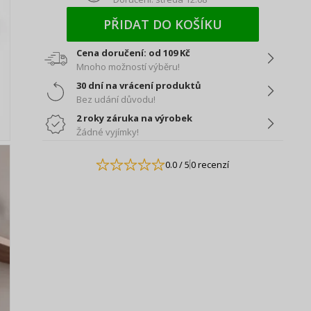
PŘIDAT DO KOŠÍKU
Cena doručení: od 109 Kč
Mnoho možností výběru!
30 dní na vrácení produktů
Bez udání důvodu!
2 roky záruka na výrobek
Žádné vyjímky!
0.0
/ 5
0 recenzí