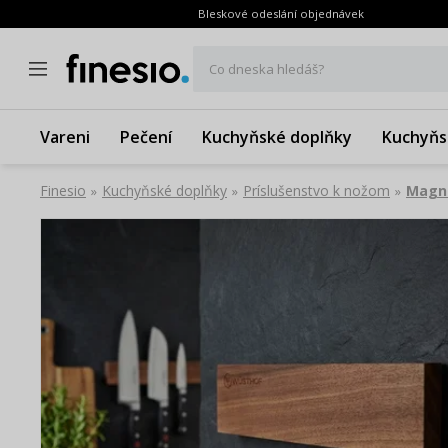
Bleskové odeslání objednávek
Co dneska hledáš?
Vareni
Pečení
Kuchyňské doplňky
Kuchyňs
Finesio
Kuchyňské doplňky
Príslušenstvo k nožom
Magne
»
»
»