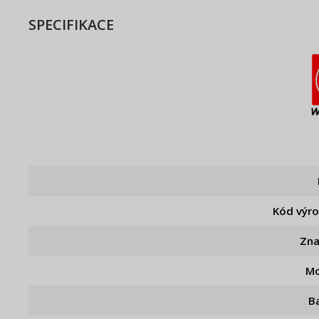
SPECIFIKACE
Kód výr
Zn
Mo
B