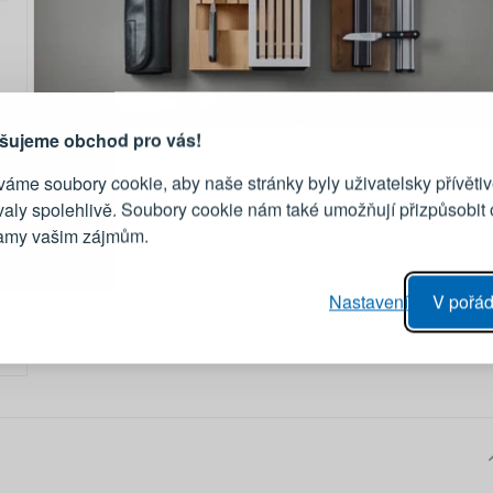
PŘIHLÁŠENÍ
R
je důvod, proč se vyplatí
vytvořit účet
Přihlaste se ke s
šujeme obchod pro vás!
áme soubory cookie, aby naše stránky byly uživatelsky přívětiv
Emailová adresa
valy spolehlivě. Soubory cookie nám také umožňují přizpůsobit
lamy vašim zájmům.
Heslo
vý proces objednávky
Nastavení
V pořád
ání realizace objednávek
PŘIHLÁSIT 
 editace údajů
áhled na změny v objednávce
Připomenutí he