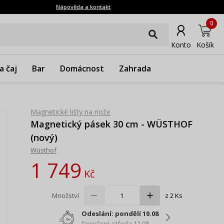
Nápověda a kontakt
0
Konto
Košík
a čaj
Bar
Domácnost
Zahrada
Magnetické lišty na nože
Magnetický pásek 30 cm - WÜSTHOF
(nový)
Wüsthof
1 749
Kč
Množství
z 2 Ks
Odeslání: pondělí 10.08
Doručení: středa 12.08