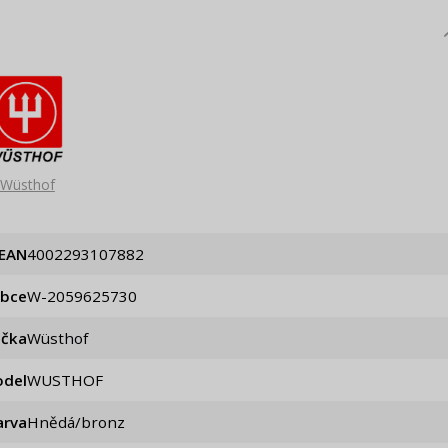
Wüsthof
EAN
4002293107882
obce
W-2059625730
ačka
Wüsthof
del
WUSTHOF
arva
Hnědá/bronz