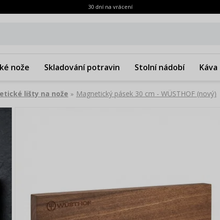
30 dní na vrácení
ké nože
Skladování potravin
Stolní nádobí
Káva 
tické lišty na nože
Magnetický pásek 30 cm - WÜSTHOF (nový)
»