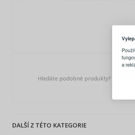
Zde 
Vylep
Použív
fungo
a rek
Hledáte podobné produkty?
Blesko
Sledov
Rychlá
Živý n
DALŠÍ Z TÉTO KATEGORIE