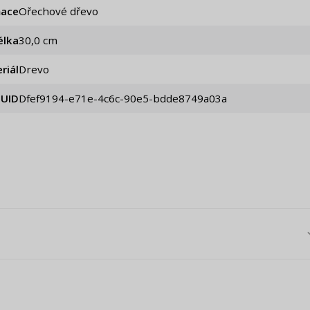
mace
Ořechové dřevo
élka
30,0 cm
riál
Drevo
UID
dfef9194-e71e-4c6c-90e5-bdde8749a03a