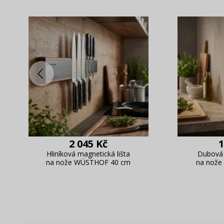
2 045 Kč
1
Hliníková magnetická lišta
Dubová 
na nože WÜSTHOF 40 cm
na nože