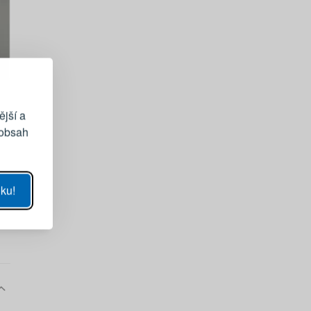
EGISTRACE
vému účtu
ější a
 obsah
UKÁZAT
ku!
SE
sla