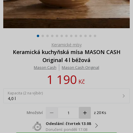
Keramické mísy
Keramická kuchyňská mísa MASON CASH
Original 4 l béžová
Mason Cash
Mason Cash Original
1 190
Kč
Kapacita (2 na výběr)
4,0 l
Množství
z 20 Ks
Odeslání: čtvrtek 13.08
Doručení: pondělí 17.08