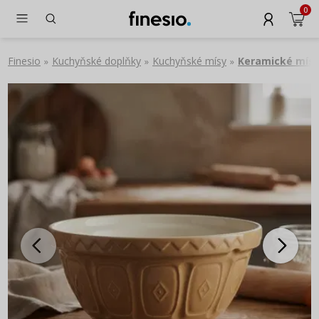
0
Finesio
Kuchyňské doplňky
Kuchyňské mísy
Keramické mís
»
»
»