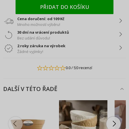
PŘIDAT DO KOŠÍKU
Cena doručení: od 109 Kč
Mnoho možností výběru!
30 dní na vrácení produktů
Bez udání důvodu!
2 roky záruka na výrobek
Žádné vyjímky!
0.0
/ 5
0 recenzí
DALŠÍ V TÉTO ŘADĚ