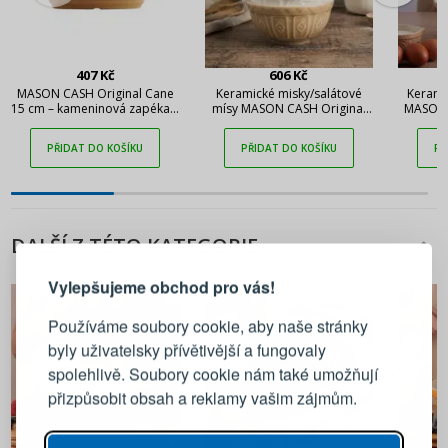
407 Kč
606 Kč
MASON CASH Original Cane
Keramické misky/salátové
Kerami
15 cm – kameninová zapékací
mísy MASON CASH Original
MASON 
miska
Cane 0,2 l 4 ks bílo-béžové
PŘIDAT DO KOŠÍKU
PŘIDAT DO KOŠÍKU
PŘ
PŘIHLÁŠENÍ
REGISTRACE
DALŠÍ Z TÉTO KATEGORIE
Vylepšujeme obchod pro vás!
Přihlaste se ke svému účtu
Používáme soubory cookie, aby naše stránky
byly uživatelsky přívětivější a fungovaly
Emailová adresa
spolehlivě. Soubory cookie nám také umožňují
přizpůsobit obsah a reklamy vašim zájmům.
Heslo
UKÁZAT