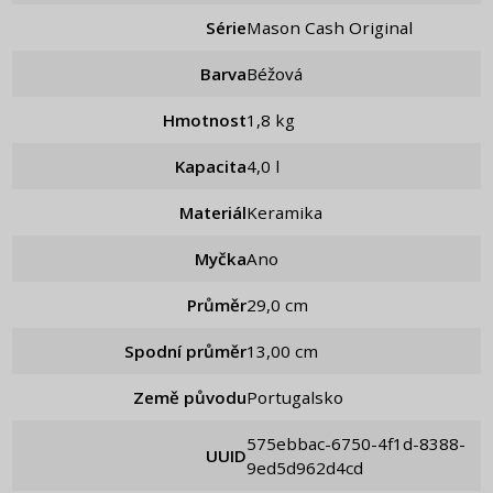
Série
Mason Cash Original
Barva
Béžová
Hmotnost
1,8 kg
Kapacita
4,0 l
Materiál
Keramika
Myčka
Ano
Průměr
29,0 cm
Spodní průměr
13,00 cm
Země původu
Portugalsko
575ebbac-6750-4f1d-8388-
UUID
9ed5d962d4cd