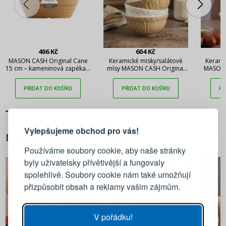
406 Kč
604 Kč
MASON CASH Original Cane
Keramické misky/salátové
Kerami
15 cm – kameninová zapékací
mísy MASON CASH Original
MASON 
miska
Cane 0,2 l 4 ks bílo-béžové
PŘIDAT DO KOŠÍKU
PŘIDAT DO KOŠÍKU
PŘ
PŘIHLÁŠENÍ
REGISTRACE
Vylepšujeme obchod pro vás!
DALŠÍ Z TÉTO KATEGORIE
Přihlaste se ke svému účtu
Používáme soubory cookie, aby naše stránky
byly uživatelsky přívětivější a fungovaly
Emailová adresa
spolehlivě. Soubory cookie nám také umožňují
přizpůsobit obsah a reklamy vašim zájmům.
Heslo
UKÁZAT
V pořádku!