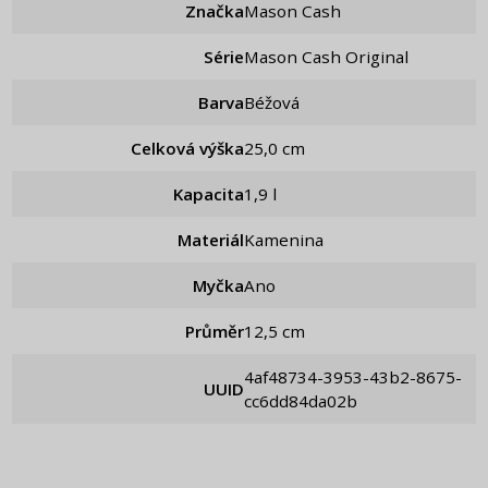
Značka
Mason Cash
Série
Mason Cash Original
Barva
Béžová
Celková výška
25,0 cm
Kapacita
1,9 l
Materiál
Kamenina
Myčka
Ano
Průměr
12,5 cm
4af48734-3953-43b2-8675-
UUID
cc6dd84da02b