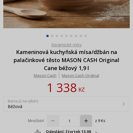
Keramické mísy
Kameninová kuchyňská mísa/džbán na
palačinkové těsto MASON CASH Original
Cane béžový 1,9 l
Mason Cash
Mason Cash Original
1 338
Kč
Barva (2 na výběr)
Béžová
Množství
z 9 Ks
Odeslání: čtvrtek 13.08