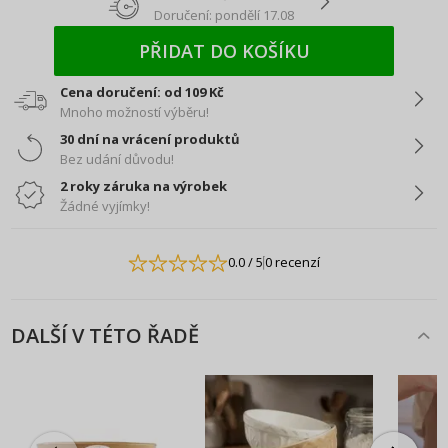
Doručení: pondělí 17.08
PŘIDAT DO KOŠÍKU
Cena doručení: od 109 Kč
Mnoho možností výběru!
30 dní na vrácení produktů
Bez udání důvodu!
2 roky záruka na výrobek
Žádné vyjímky!
0.0
/ 5
0 recenzí
DALŠÍ V TÉTO ŘADĚ