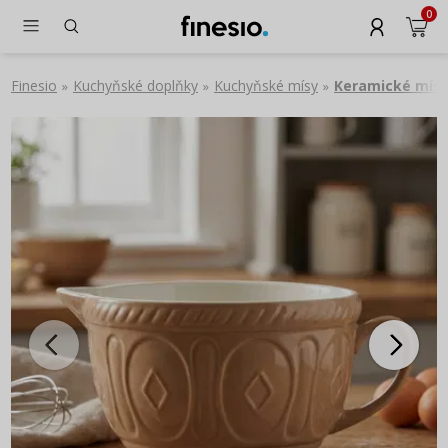
0
Finesio
Kuchyňské doplňky
Kuchyňské mísy
Keramické mís
»
»
»