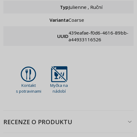
Typ
Julienne , Ruční
Varianta
Coarse
439eafae-f0d6-4616-89bb-
UUID
a44933116526
Kontakt
Myčka na
s potravinami
nádobí
RECENZE O PRODUKTU