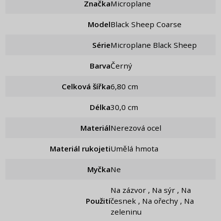
Značka
Microplane
Model
Black Sheep Coarse
Série
Microplane Black Sheep
Barva
Černý
Celková šířka
6,80 cm
Délka
30,0 cm
Materiál
Nerezová ocel
Materiál rukojeti
Umělá hmota
Myčka
Ne
Na zázvor , Na sýr , Na
Použití
česnek , Na ořechy , Na
zeleninu