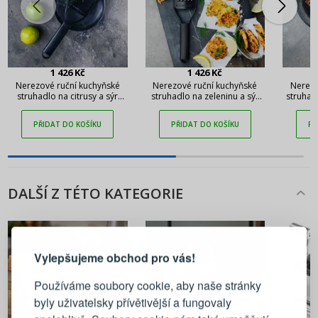
1 426 Kč
1 426 Kč
Nerezové ruční kuchyňské
Nerezové ruční kuchyňské
Nerezo
struhadlo na citrusy a sýr
struhadlo na zeleninu a sýr
struhad
MICROPLANE Black Sheep
MICROPLANE Black Sheep
MICRO
Fine 30 cm
Extra Coarse 30 cm
PŘIDAT DO KOŠÍKU
PŘIDAT DO KOŠÍKU
PŘ
DALŠÍ Z TÉTO KATEGORIE
PŘIHLÁŠENÍ
REGISTRACE
Vylepšujeme obchod pro vás!
Přihlaste se ke svému účtu
Používáme soubory cookie, aby naše stránky
byly uživatelsky přívětivější a fungovaly
Emailová adresa