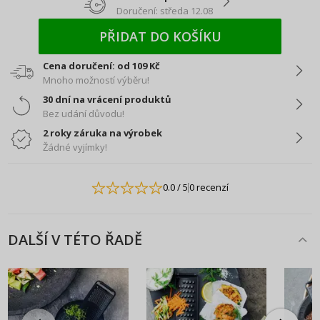
Doručení: středa 12.08
PŘIDAT DO KOŠÍKU
Cena doručení: od 109 Kč
Mnoho možností výběru!
30 dní na vrácení produktů
Bez udání důvodu!
2 roky záruka na výrobek
Žádné vyjímky!
0.0
/ 5
0 recenzí
DALŠÍ V TÉTO ŘADĚ