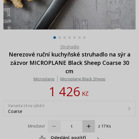
Struhadla
Nerezové ruční kuchyňské struhadlo na sýr a
zázvor MICROPLANE Black Sheep Coarse 30
cm
Microplane
Microplane Black Sheep
1 426
Kč
Varianta (4 na výběr)
Coarse
Množství
z 17 Ks
Odeslání: pozítří