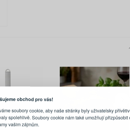
PŘIHLÁŠENÍ
R
je důvod, proč se vyplatí
vytvořit účet
Přihlaste se ke s
šujeme obchod pro vás!
áme soubory cookie, aby naše stránky byly uživatelsky přívětiv
Emailová adresa
valy spolehlivě. Soubory cookie nám také umožňují přizpůsobit
lamy vašim zájmům.