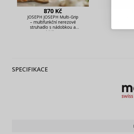
Blesko
870 Kč
1
Sledov
JOSEPH JOSEPH Multi-Grip
Stru
– multifunkční nerezové
MICROPL
Rychlá
struhadlo s nádobkou a
Živý n
držákem
SPECIFIKACE