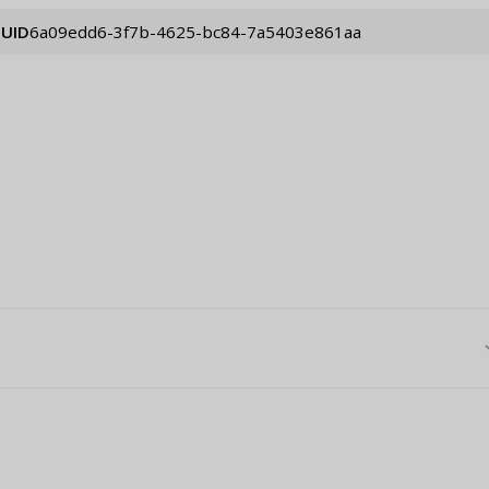
UID
6a09edd6-3f7b-4625-bc84-7a5403e861aa