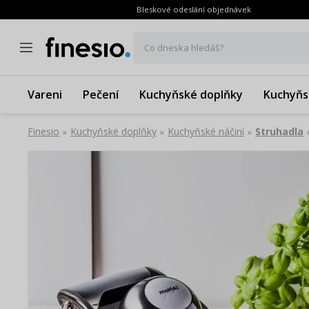
Bleskové odeslání objednávek
Co dneska hledáš?
Vareni
Pečení
Kuchyňské doplňky
Kuchyňs
Finesio
Kuchyňské doplňky
Kuchyňské náčiní
Struhadla
»
»
»