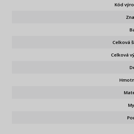
Kód výr
Zn
B
Celková š
Celková v
D
Hmotn
Mate
My
Pou