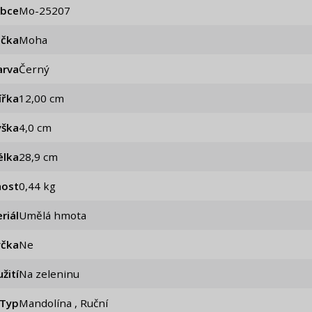
obce
mo-25207
ačka
Moha
arva
Černý
ířka
12,00 cm
ýška
4,0 cm
élka
28,9 cm
ost
0,44 kg
riál
Umělá hmota
čka
Ne
žití
Na zeleninu
Typ
Mandolína , Ruční