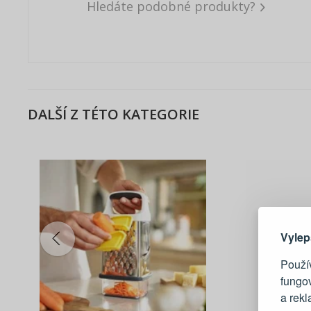
Hledáte podobné produkty?
DALŠÍ Z TÉTO KATEGORIE
Zde 
Vylep
Použív
fungo
a rek