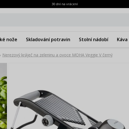
30 dní na vrácení
ké nože
Skladování potravin
Stolní nádobí
Káva 
Nerezový kráječ na zeleninu a ovoce MOHA Veggie V černý
»