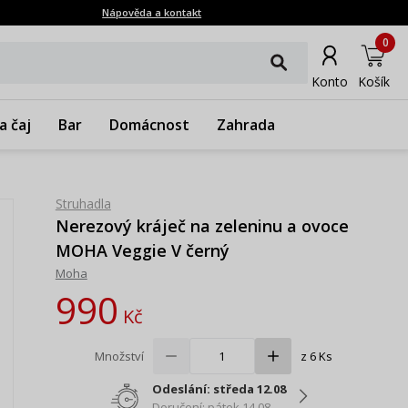
Nápověda a kontakt
0
Konto
Košík
a čaj
Bar
Domácnost
Zahrada
Struhadla
Nerezový kráječ na zeleninu a ovoce
MOHA Veggie V černý
Moha
990
Kč
Množství
z 6 Ks
Odeslání: středa 12.08
Doručení: pátek 14.08