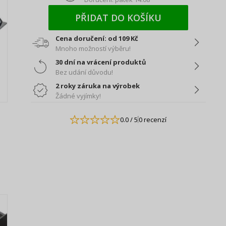
PŘIDAT DO KOŠÍKU
Cena doručení: od 109 Kč
Mnoho možností výběru!
30 dní na vrácení produktů
Bez udání důvodu!
2 roky záruka na výrobek
Žádné vyjímky!
0.0
/ 5
0 recenzí