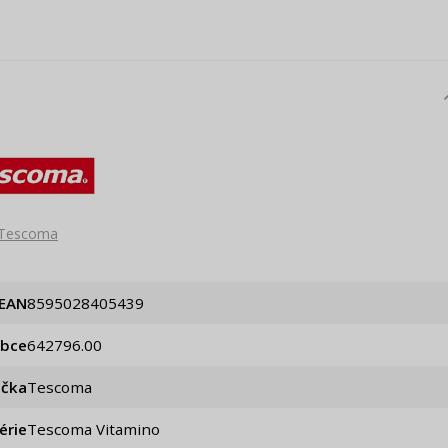
Tescoma
EAN
8595028405439
obce
642796.00
ačka
Tescoma
érie
Tescoma Vitamino