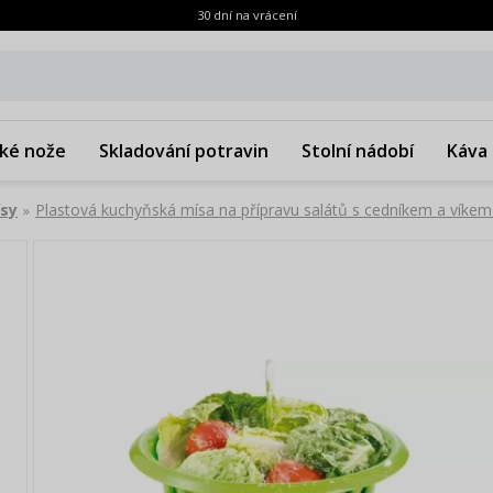
30 dní na vrácení
ké nože
Skladování potravin
Stolní nádobí
Káva 
ísy
Plastová kuchyňská mísa na přípravu salátů s cedníkem a víke
»