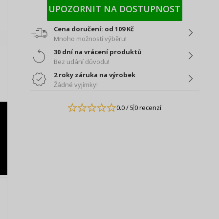
UPOZORNIT NA DOSTUPNOST
Cena doručení: od 109 Kč
Mnoho možností výběru!
30 dní na vrácení produktů
Bez udání důvodu!
2 roky záruka na výrobek
Žádné vyjímky!
0.0
/ 5
0 recenzí