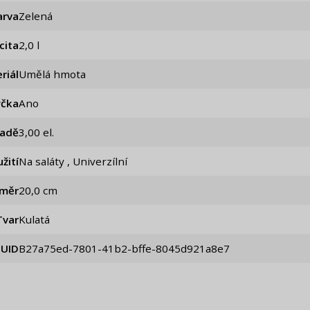
arva
Zelená
cita
2,0 l
riál
Umělá hmota
čka
Ano
sadě
3,00 el.
žití
Na saláty , Univerzílní
ůměr
20,0 cm
Tvar
Kulatá
UID
b27a75ed-7801-41b2-bffe-8045d921a8e7