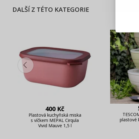
DALŠÍ Z TÉTO KATEGORIE
Blesko
Sledov
Rychlá
Živý n
400 Kč
TESCOMA
Plastová kuchyňská miska
plastové 
s víčkem MEPAL Cirqula
Vivid Mauve 1,5 l