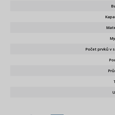
B
Kapa
Mate
My
Počet prvků v 
Pou
Pr
U