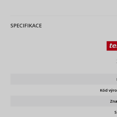
SPECIFIKACE
Kód výr
Zn
S