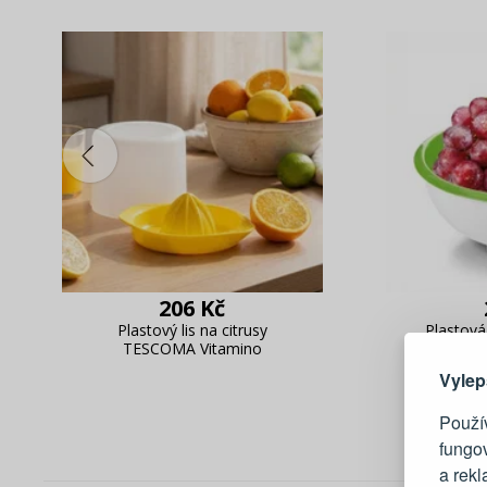
206 Kč
Zde 
Plastový lis na citrusy
Plastová
TESCOMA Vitamino
TESCOMA 
Vylep
Použív
fungo
a rek