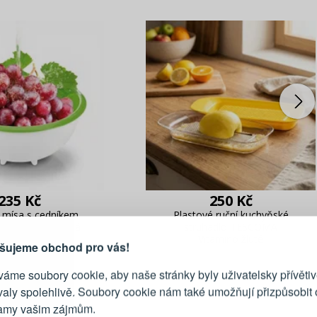
PŘIHLÁŠENÍ
R
235 Kč
250 Kč
je důvod, proč se vyplatí
 mísa s cedníkem
Plastové ruční kuchyňské
vytvořit účet
Vitamino 2 l bílá
struhadlo TESCOMA
Vitamino žluté
Přihlaste se ke s
šujeme obchod pro vás!
áme soubory cookie, aby naše stránky byly uživatelsky přívětiv
Emailová adresa
valy spolehlivě. Soubory cookie nám také umožňují přizpůsobit
lamy vašim zájmům.