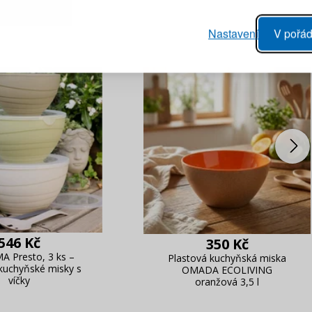
Heslo
vý proces objednávky
Nastavení
V pořád
ání realizace objednávek
PŘIHLÁSIT 
 editace údajů
áhled na změny v objednávce
Připomenutí he
546 Kč
350 Kč
 Presto, 3 ks –
Plastová kuchyňská miska
kuchyňské misky s
OMADA ECOLIVING
víčky
oranžová 3,5 l