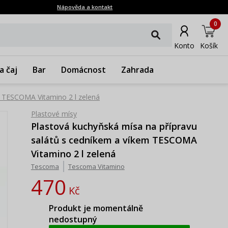
Nápověda a kontakt
0
Konto
Košík
a čaj
Bar
Domácnost
Zahrada
m TESCOMA Vitamino 2 l zelená
Plastové mísy
Plastová kuchyňská mísa na přípravu
salátů s cedníkem a víkem TESCOMA
Vitamino 2 l zelená
Tescoma
Tescoma Vitamino
470
Kč
Produkt je momentálně
nedostupný