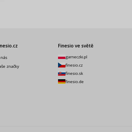
inesio.cz
Finesio ve světě
garneczki.pl
 nás
finesio.cz
aše značky
finesio.sk
finesio.de