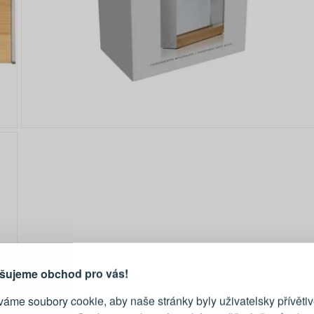
PŘIHLÁŠENÍ
R
je důvod, proč se vyplatí
vytvořit účet
Přihlaste se ke s
šujeme obchod pro vás!
áme soubory cookie, aby naše stránky byly uživatelsky přívětiv
Emailová adresa