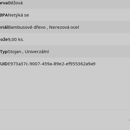
arva
Béžová
 BPA
Netýká se
riál
Bambusové dřevo , Nerezová ocel
nože
9,00 ks.
Typ
Stojan , Univerzální
UID
e973a37c-9007-459a-89e2-ef955362a9a9