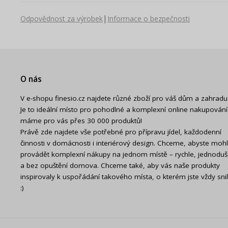
|
Odpovědnost za výrobek
Informace o bezpečnosti
O nás
V e-shopu finesio.cz najdete různé zboží pro váš dům a zahradu
Je to ideální místo pro pohodlné a komplexní online nakupování
máme pro vás přes 30 000 produktů!
Právě zde najdete vše potřebné pro přípravu jídel, každodenní
činnosti v domácnosti i interiérový design. Chceme, abyste mohl
provádět komplexní nákupy na jednom místě – rychle, jednodu
a bez opuštění domova. Chceme také, aby vás naše produkty
inspirovaly k uspořádání takového místa, o kterém jste vždy snil
:)