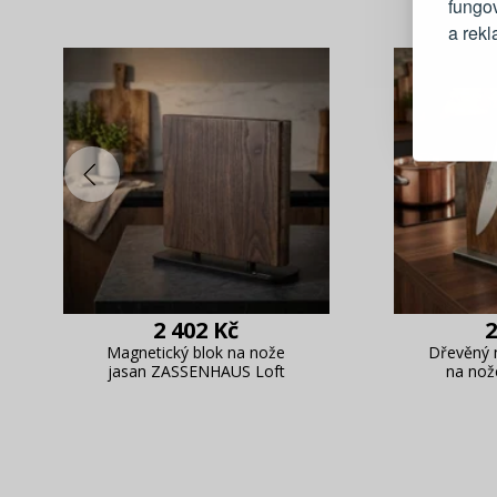
fungo
a rek
Blesko
Sledov
Rychlá
Živý n
2 402 Kč
2
Magnetický blok na nože
Dřevěný 
jasan ZASSENHAUS Loft
na no