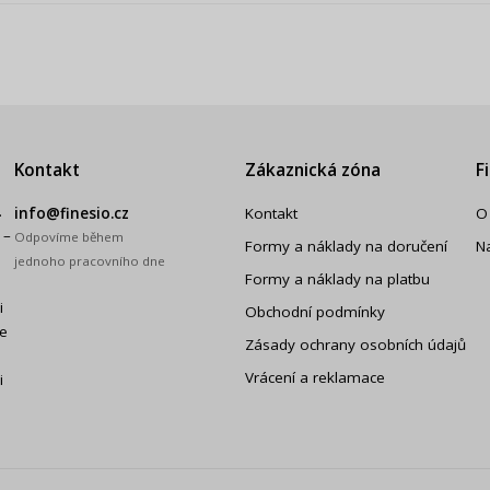
Kontakt
Zákaznická zóna
F
.
info@finesio.cz
Kontakt
O
 –
Odpovíme během
Formy a náklady na doručení
N
jednoho pracovního dne
Formy a náklady na platbu
i
Obchodní podmínky
še
Zásady ochrany osobních údajů
Vrácení a reklamace
i