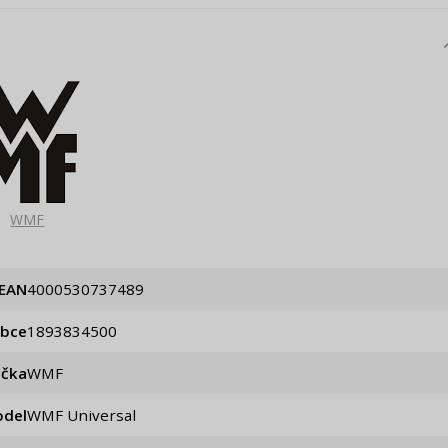
WMF
EAN
4000530737489
obce
1893834500
ačka
WMF
del
WMF Universal