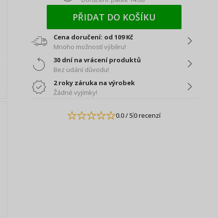
PŘIDAT DO KOŠÍKU
Cena doručení: od 109 Kč
Mnoho možností výběru!
30 dní na vrácení produktů
Bez udání důvodu!
2 roky záruka na výrobek
Žádné vyjímky!
0.0
/ 5
0 recenzí