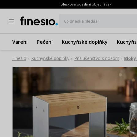
Bleskové odeslání objednávek
Co dneska hledáš?
Vareni
Pečení
Kuchyňské doplňky
Kuchyňs
Finesio
Kuchyňské doplňky
Príslušenstvo k nožom
Bloky
»
»
»