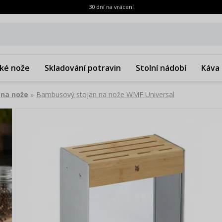
30 dní na vrácení
ké nože
Skladování potravin
Stolní nádobí
Káva 
 na nože
Bambusový stojan na nože WMF Universal
»