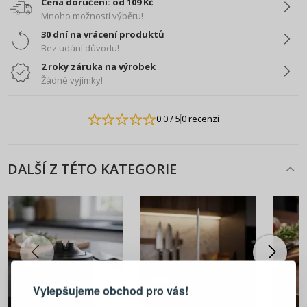
Cena doručení: od 109 Kč
Mnoho možností výběru!
30 dní na vrácení produktů
Bez udání důvodu!
2 roky záruka na výrobek
Žádné vyjímky!
0.0
/ 5
0 recenzí
DALŠÍ Z TÉTO KATEGORIE
PŘIHLÁŠENÍ
REGISTRACE
Vylepšujeme obchod pro vás!
Přihlaste se ke svému účtu