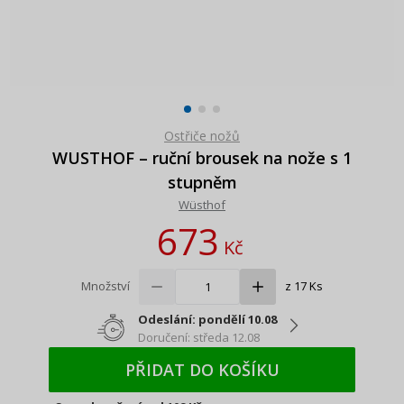
Ostřiče nožů
WUSTHOF – ruční brousek na nože s 1
stupněm
Wüsthof
673
Kč
Množství
z 17 Ks
Odeslání: pondělí 10.08
Doručení: středa 12.08
PŘIDAT DO KOŠÍKU