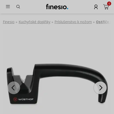
0
Finesio
Kuchyňské doplňky
Príslušenstvo k nožom
Ostřiče n
»
»
»