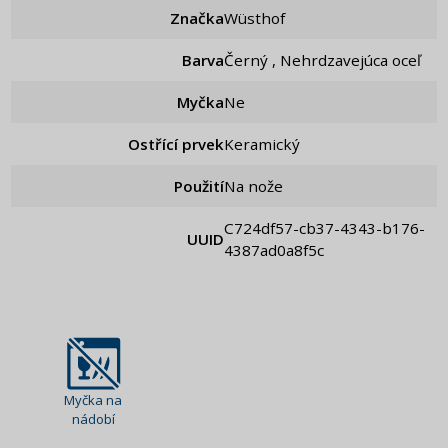
Značka
Wüsthof
Barva
Černý , Nehrdzavejúca oceľ
Myčka
Ne
Ostřící prvek
Keramický
Použití
Na nože
c724df57-cb37-4343-b176-
UUID
4387ad0a8f5c
Myčka na
nádobí