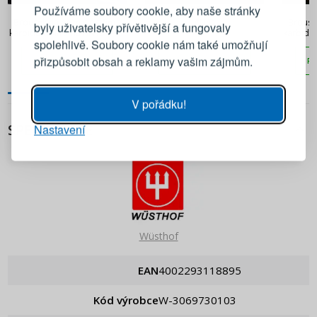
Používáme soubory cookie, aby naše stránky
490 Kč
523 Kč
Brousek na nože s ostřím z
#N/D
Brousek
byly uživatelsky přívětivější a fungovaly
karbidu wolframu ANYSHARP
karbidu
Emailová adresa
spolehlivě. Soubory cookie nám také umožňují
Classic Evo Black
přizpůsobit obsah a reklamy vašim zájmům.
PŘIDAT DO KOŠÍKU
PŘIDAT DO KOŠÍKU
PŘ
Heslo
UKÁZAT
V pořádku!
SPECIFIKACE
Nastavení
PŘIHLÁSIT SE
Připomenutí hesla
Wüsthof
EAN
4002293118895
Kód výrobce
W-3069730103