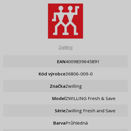
Zwilling
EAN
4009839645891
Kód výrobce
36806-009-0
Značka
Zwilling
Model
ZWILLING Fresh & Save
Série
Zwilling Fresh and Save
Barva
Průhledná