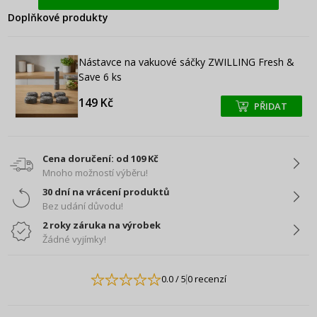
Doplňkové produkty
Nástavce na vakuové sáčky ZWILLING Fresh &
Save 6 ks
149 Kč
PŘIDAT
+
+
Cena doručení: od 109 Kč
Mnoho možností výběru!
30 dní na vrácení produktů
Bez udání důvodu!
2 roky záruka na výrobek
Žádné vyjímky!
0.0
/ 5
0 recenzí