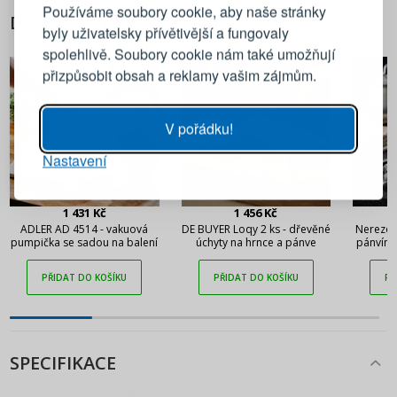
Používáme soubory cookie, aby naše stránky
DALŠÍ Z TÉTO KATEGORIE
byly uživatelsky přívětivější a fungovaly
Emailová adresa
spolehlivě. Soubory cookie nám také umožňují
přizpůsobit obsah a reklamy vašim zájmům.
Heslo
UKÁZAT
V pořádku!
Nastavení
PŘIHLÁSIT SE
Připomenutí hesla
1 431 Kč
1 456 Kč
ADLER AD 4514 - vakuová
DE BUYER Loqy 2 ks - dřevěné
Nerezov
pumpička se sadou na balení
úchyty na hrnce a pánve
pánvím 
PŘIDAT DO KOŠÍKU
PŘIDAT DO KOŠÍKU
PŘ
SPECIFIKACE