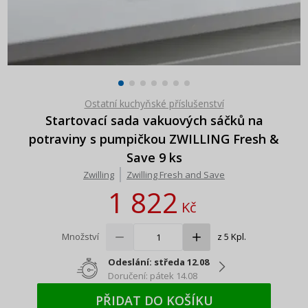
Ostatní kuchyňské příslušenství
Startovací sada vakuových sáčků na
potraviny s pumpičkou ZWILLING Fresh &
Save 9 ks
Zwilling
Zwilling Fresh and Save
1 822
Kč
Množství
z 5 Kpl.
Odeslání: středa 12.08
Doručení: pátek 14.08
PŘIDAT DO KOŠÍKU