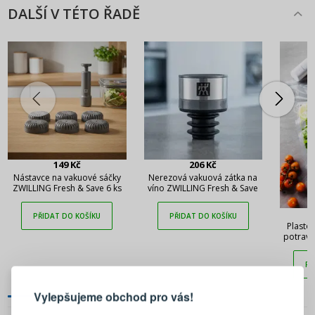
DALŠÍ V TÉTO ŘADĚ
149 Kč
206 Kč
Nástavce na vakuové sáčky
Nerezová vakuová zátka na
ZWILLING Fresh & Save 6 ks
víno ZWILLING Fresh & Save
PŘIDAT DO KOŠÍKU
PŘIDAT DO KOŠÍKU
Plasto
potravi
Sav
PŘIHLÁŠENÍ
REGISTRACE
PŘ
Vylepšujeme obchod pro vás!
Přihlaste se ke svému účtu