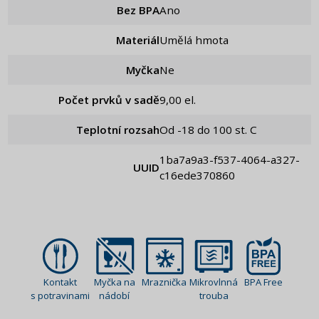
Bez BPA
Ano
Materiál
Umělá hmota
Myčka
Ne
Počet prvků v sadě
9,00 el.
Teplotní rozsah
Od -18 do 100 st. C
1ba7a9a3-f537-4064-a327-
UUID
c16ede370860
Kontakt
Myčka na
Mraznička
Mikrovlnná
BPA Free
s potravinami
nádobí
trouba