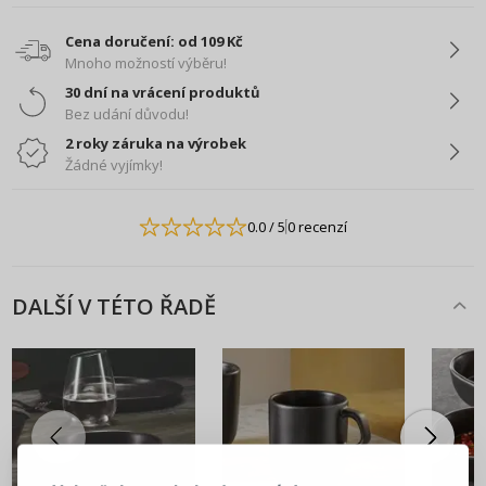
Cena doručení: od 109 Kč
Mnoho možností výběru!
30 dní na vrácení produktů
Bez udání důvodu!
2 roky záruka na výrobek
Žádné vyjímky!
0.0
/ 5
0 recenzí
DALŠÍ V TÉTO ŘADĚ
PŘIHLÁŠENÍ
REGISTRACE