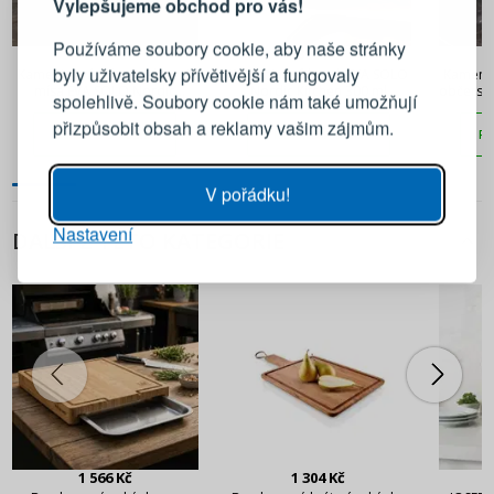
Vylepšujeme obchod pro vás!
Přihlaste se ke svému účtu
Používáme soubory cookie, aby naše stránky
363 Kč
363 Kč
byly uživatelsky přívětivější a fungovaly
Kameninová mísa / salátová
Kameninový hrnek EVA SOLO
Kamenin
Emailová adresa
mísa EVA SOLO Nordic
Nordic Kitchen 300 ml
občerst
spolehlivě. Soubory cookie nám také umožňují
Kitchen 0,4 l
přizpůsobit obsah a reklamy vašim zájmům.
PŘIDAT DO KOŠÍKU
PŘIDAT DO KOŠÍKU
PŘ
Heslo
UKÁZAT
V pořádku!
Nastavení
PŘIHLÁSIT SE
DALŠÍ Z TÉTO KATEGORIE
Připomenutí hesla
1 566 Kč
1 304 Kč