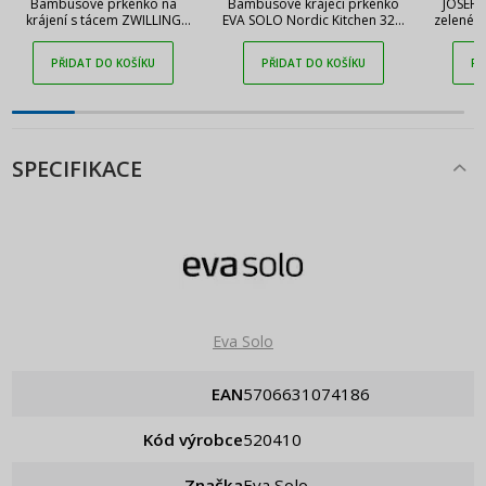
Bambusové prkénko na
Bambusové krájecí prkénko
JOSEPH
krájení s tácem ZWILLING
EVA SOLO Nordic Kitchen 32 x
zelené –
BBQ+ 39 x 30 cm
24 cm
krá
PŘIDAT DO KOŠÍKU
PŘIDAT DO KOŠÍKU
PŘ
SPECIFIKACE
Eva Solo
EAN
5706631074186
Kód výrobce
520410
Značka
Eva Solo