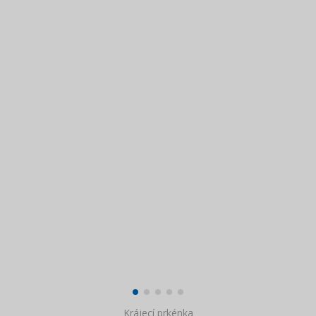
Krájecí prkénka