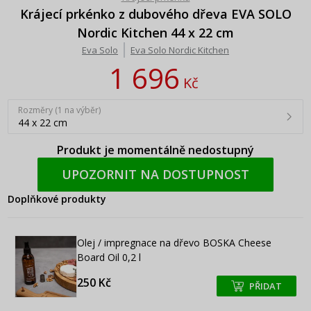
Krájecí prkénko z dubového dřeva EVA SOLO
Nordic Kitchen 44 x 22 cm
Eva Solo
Eva Solo Nordic Kitchen
1 696
Kč
Rozměry (1 na výběr)
44 x 22 cm
Produkt je momentálně nedostupný
UPOZORNIT NA DOSTUPNOST
Doplňkové produkty
Olej / impregnace na dřevo BOSKA Cheese
Board Oil 0,2 l
250 Kč
PŘIDAT
+
+