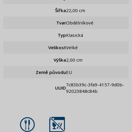
Šířka
22,00 cm
Tvar
Obdélníkové
Typ
Klasická
Velikost
Velké
Výška
2,00 cm
Země původu
EU
7c83b39c-3fa9-4157-9d0b-
UUID
92023848c84b