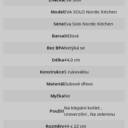
Model
EVA SOLO Nordic Kitchen
Série
Eva Solo Nordic Kitchen
Barva
Béžová
Bez BPA
Netýká se
Délka
44,0 cm
Konstrukce
S rukoväťou
Materiál
Dubové dřevo
Myčka
Ne
Na klepání kotlet ,
Použití
Univerzílní , Na zeleninu
Rozměry
44 x 22 cm