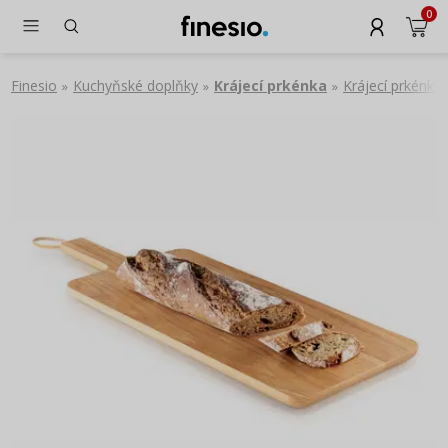
0
Finesio
Kuchyňské doplňky
Krájecí prkénka
Krájecí prkénko
»
»
»