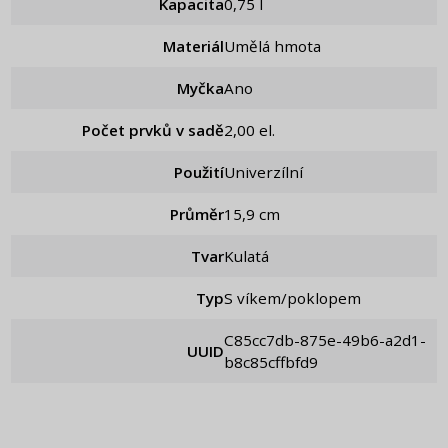
Kapacita
0,75 l
Materiál
Umělá hmota
Myčka
Ano
Počet prvků v sadě
2,00 el.
Použití
Univerzílní
Průměr
15,9 cm
Tvar
Kulatá
Typ
S víkem/poklopem
c85cc7db-875e-49b6-a2d1-
UUID
b8c85cffbfd9