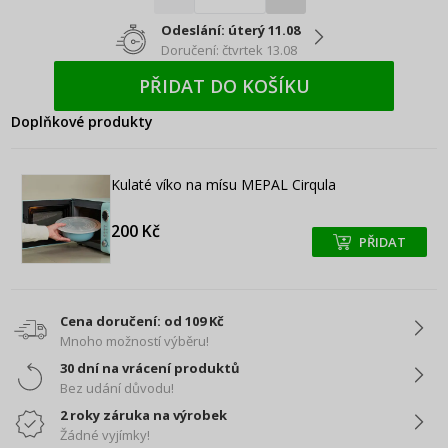
Odeslání: úterý 11.08
Doručení: čtvrtek 13.08
PŘIDAT DO KOŠÍKU
Doplňkové produkty
Kulaté víko na mísu MEPAL Cirqula
200 Kč
PŘIDAT
+
+
Cena doručení: od 109 Kč
Mnoho možností výběru!
30 dní na vrácení produktů
Bez udání důvodu!
2 roky záruka na výrobek
Žádné vyjímky!