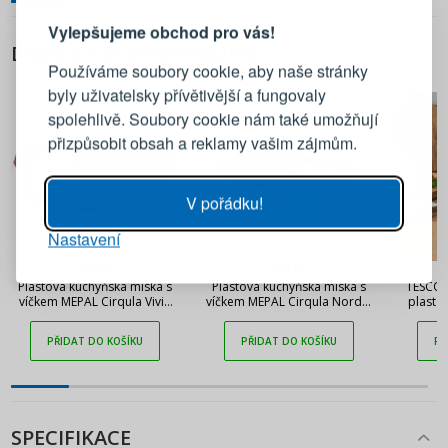
Vylepšujeme obchod pro vás!
Přihlaste se ke svému účtu
DALŠÍ Z TÉTO KATEGORIE
Používáme soubory cookie, aby naše stránky
byly uživatelsky přívětivější a fungovaly
Emailová adresa
spolehlivě. Soubory cookie nám také umožňují
přizpůsobit obsah a reklamy vašim zájmům.
Heslo
UKÁZAT
V pořádku!
Nastavení
PŘIHLÁSIT SE
260 Kč
260 Kč
Plastová kuchyňská miska s
Plastová kuchyňská miska s
TESCOMA
Připomenutí hesla
víčkem MEPAL Cirqula Vivid
víčkem MEPAL Cirqula Nordic
plasto
Mauve 0,5 l
Jade 0,5 l
ví
PŘIDAT DO KOŠÍKU
PŘIDAT DO KOŠÍKU
PŘ
SPECIFIKACE