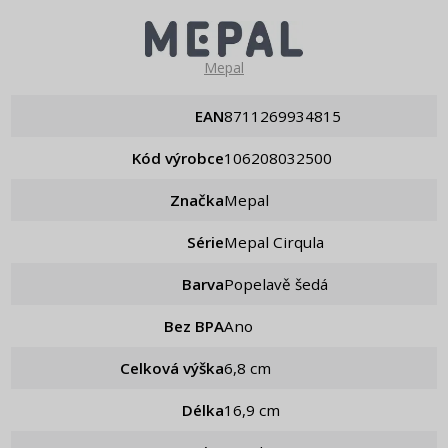
Mepal
EAN
8711269934815
Kód výrobce
106208032500
Značka
Mepal
Série
Mepal Cirqula
Barva
Popelavě šedá
Bez BPA
Ano
Celková výška
6,8 cm
Délka
16,9 cm