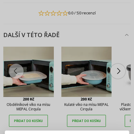
0.0
/ 5
0 recenzí
DALŠÍ V TÉTO ŘADĚ
200 Kč
200 Kč
Obdélníkové víko na mísu
Kulaté víko na mísu MEPAL
Plastov
MEPAL Cirqula
Cirqula
víčkem 
Bl
PŘIDAT DO KOŠÍKU
PŘIDAT DO KOŠÍKU
PŘ
PŘIHLÁŠENÍ
REGISTRACE