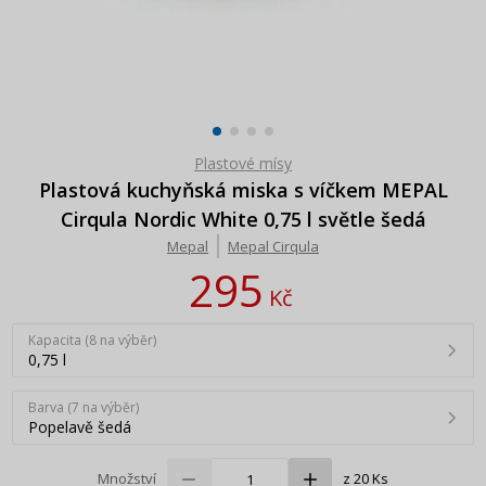
Plastové mísy
Plastová kuchyňská miska s víčkem MEPAL
Cirqula Nordic White 0,75 l světle šedá
Mepal
Mepal Cirqula
295
Kč
Kapacita (8 na výběr)
0,75 l
Barva (7 na výběr)
Popelavě šedá
Množství
z 20 Ks