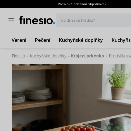
Bleskové odeslání objednávek
Co dneska hledáš?
Vareni
Pečení
Kuchyňské doplňky
Kuchyňs
Finesio
Kuchyňské doplňky
Krájecí prkénka
Protiskluz
»
»
»