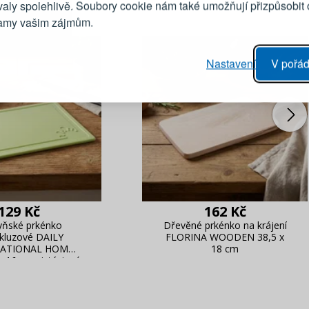
valy spolehlivě. Soubory cookie nám také umožňují přizpůsobit
lamy vašim zájmům.
Heslo
vý proces objednávky
Nastavení
V pořád
ání realizace objednávek
PŘIHLÁSIT 
 editace údajů
áhled na změny v objednávce
Připomenutí he
129 Kč
162 Kč
yňské prkénko
Dřevěné prkénko na krájení
skluzové DAILY
FLORINA WOODEN 38,5 x
NATIONAL HOME
18 cm
x 16 cm pistáciové