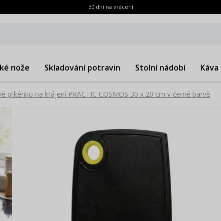
30 dní na vrácení
ké nože
Skladování potravin
Stolní nádobí
Káva 
ové prkénko na krájení PRACTIC COSMOS 30 x 20 cm v černé barvě