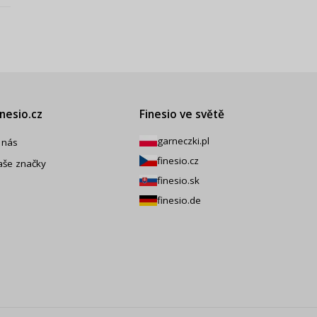
inesio.cz
Finesio ve světě
garneczki.pl
 nás
finesio.cz
aše značky
finesio.sk
finesio.de