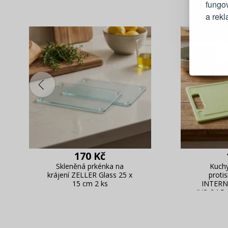
fungo
a rek
Blesko
Sledov
Rychlá
Živý n
170 Kč
Skleněná prkénka na
Kuch
krájení ZELLER Glass 25 x
proti
15 cm 2 ks
INTER
IVO 24,5 