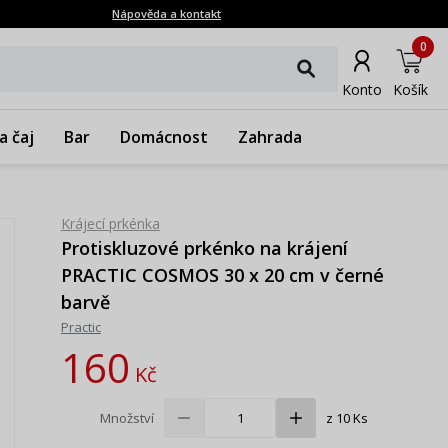
Nápověda a kontakt
0
Konto
Košík
a čaj
Bar
Domácnost
Zahrada
Krájecí prkénka
Protiskluzové prkénko na krájení
PRACTIC COSMOS 30 x 20 cm v černé
barvě
Practic
160
Kč
Množství
z 10 Ks