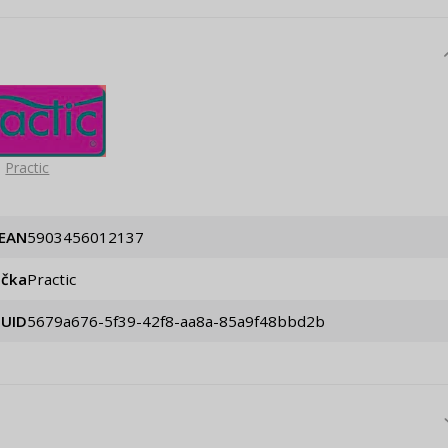
Practic
EAN
5903456012137
ačka
Practic
UID
5679a676-5f39-42f8-aa8a-85a9f48bbd2b