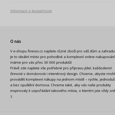
Informace o bezpečnosti
O nás
V e-shopu finesio.cz najdete různé zboží pro váš dům a zahradu
Je to ideální místo pro pohodlné a komplexní online nakupování
máme pro vás přes 30 000 produktů!
Právě zde najdete vše potřebné pro přípravu jídel, každodenní
činnosti v domácnosti i interiérový design. Chceme, abyste mohl
provádět komplexní nákupy na jednom místě – rychle, jednodu
a bez opuštění domova. Chceme také, aby vás naše produkty
inspirovaly k uspořádání takového místa, o kterém jste vždy snil
:)