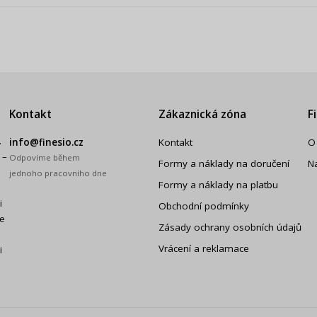
Kontakt
Zákaznická zóna
F
.
info@finesio.cz
Kontakt
O
 –
Odpovíme během
Formy a náklady na doručení
N
jednoho pracovního dne
Formy a náklady na platbu
i
Obchodní podmínky
še
Zásady ochrany osobních údajů
Vrácení a reklamace
i