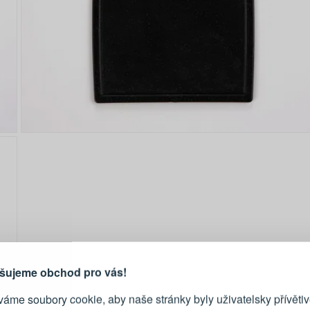
PŘIHLÁŠENÍ
R
je důvod, proč se vyplatí
vytvořit účet
Přihlaste se ke s
šujeme obchod pro vás!
áme soubory cookie, aby naše stránky byly uživatelsky přívětiv
Emailová adresa